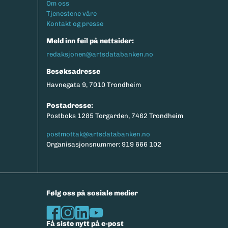
Footermeny
Om oss
eksport av relevante parametere.
Tjenestene våre
Kontakt og presse
Meld inn feil på nettsider:
redaksjonen@artsdatabanken.no
Besøksadresse
Havnegata 9, 7010 Trondheim
Postadresse:
Postboks 1285 Torgarden, 7462 Trondheim
postmottak@artsdatabanken.no
Organisasjonsnummer: 919 666 102
Følg oss på sosiale medier
Få siste nytt på e-post