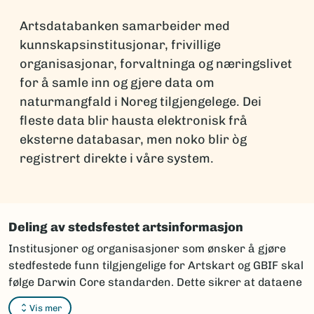
Artsdatabanken samarbeider med
kunnskapsinstitusjonar, frivillige
organisasjonar, forvaltninga og næringslivet
for å samle inn og gjere data om
naturmangfald i Noreg tilgjengelege. Dei
fleste data blir hausta elektronisk frå
eksterne databasar, men noko blir òg
registrert direkte i våre system.
Deling av stedsfestet artsinformasjon
Institusjoner og organisasjoner som ønsker å gjøre
stedfestede funn tilgjengelige for Artskart og GBIF skal
følge Darwin Core standarden. Dette sikrer at dataene
kan integreres og vises korrekt i karttjenestene.
Vis mer