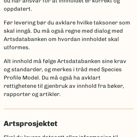
du har ansvar for at innholdet er korrekt og
ny for vitenskapen
oppdatert.
Artsdatabanken
: artskart@artsdatabanken.no
ny for Norge
GBIF:
gbif-drift@nhm.uio.no
funn av en art som tidligere ble antatt forsvunnet
Før levering bør du avklare hvilke taksoner som
fra Norge
skal inngå. Du må også regne med dialog med
funn av art som er tidligere registrert i Norge
Artsdatabanken om hvordan innholdet skal
utformes.
Merk:
Kun én av disse opplysningene per takson skal
brukes for å sikre entydig statistikk. Et kommentarfelt
Alt innhold må følge Artsdatabanken sine krav
kan brukes ved behov for ytterligere forklaringer.
og standarder, og merkes i tråd med Species
Profile Model. Du må også ha avklart
rettighetene til gjenbruk av innhold fra bøker,
Rapportering av arter nye for vitenskapen
rapporter og artikler.
Når arter er nye for vitenskapen, må fullt artsnavn og
autor oppgis, sammen med litteraturreferanse der
arten først ble beskrevet. Det er viktig å følge
Artsprosjektet
regelverket for den aktuelle artsgruppen:
International Code of Nomenclature for Algae,