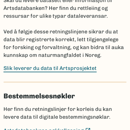
Skal du levere datasett eller informasjon til
(Ekstern lenke)
Fungi and Plants
Artsdatabanken? Her finn du rettleiing og
(E
International Code of Zoological Nomenclature
ressursar for ulike typar dataleveransar.
Hvis navnet ennå ikke er publisert, oppgis arten med
Ved å følgje desse retningslinjene sikrar du at
slektsnavn + “sp. nov.”. Det bør da legges til en
data blir registrerte korrekt, lett tilgjengelege
kommentar om planlagt publisering: hvor og når
for forsking og forvaltning, og kan bidra til auka
navnet skal publiseres i henhold til regelverket.
kunnskap om naturmangfaldet i Noreg.
Prosjektet har ansvar for å informere Artsdatabanken
når nye vitenskapelige navn publiseres, selv om dette
Slik leverer du data til Artsprosjektet
skjer lenge etter prosjektets slutt.
Bestemmelsesnøkler
Sammenligning mot Artsdatabankens navneregister
Før rapportering bør artslistene sammenlignes med
Her finn du retningslinjer for korleis du kan
innholdet i navneregisteret Nortaxa gjennom
levere data til digitale bestemmingsnøklar.
listesøket.
Dette hjelper med å:
(Ekstern lenke)