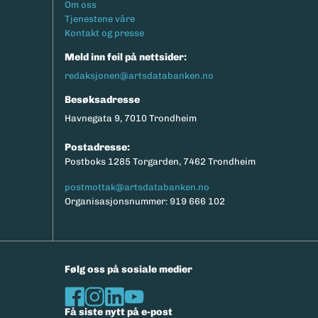
Footermeny
Om oss
eksport av relevante parametere.
Tjenestene våre
Kontakt og presse
Meld inn feil på nettsider:
redaksjonen@artsdatabanken.no
Besøksadresse
Havnegata 9, 7010 Trondheim
Postadresse:
Postboks 1285 Torgarden, 7462 Trondheim
postmottak@artsdatabanken.no
Organisasjonsnummer: 919 666 102
Følg oss på sosiale medier
Få siste nytt på e-post