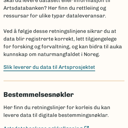
Skal du levere datasett eller informasjon til
(Ekstern lenke)
Fungi and Plants
Artsdatabanken? Her finn du rettleiing og
(E
International Code of Zoological Nomenclature
ressursar for ulike typar dataleveransar.
Hvis navnet ennå ikke er publisert, oppgis arten med
Ved å følgje desse retningslinjene sikrar du at
slektsnavn + “sp. nov.”. Det bør da legges til en
data blir registrerte korrekt, lett tilgjengelege
kommentar om planlagt publisering: hvor og når
for forsking og forvaltning, og kan bidra til auka
navnet skal publiseres i henhold til regelverket.
kunnskap om naturmangfaldet i Noreg.
Prosjektet har ansvar for å informere Artsdatabanken
når nye vitenskapelige navn publiseres, selv om dette
Slik leverer du data til Artsprosjektet
skjer lenge etter prosjektets slutt.
Bestemmelsesnøkler
Sammenligning mot Artsdatabankens navneregister
Før rapportering bør artslistene sammenlignes med
Her finn du retningslinjer for korleis du kan
innholdet i navneregisteret Nortaxa gjennom
levere data til digitale bestemmingsnøklar.
listesøket.
Dette hjelper med å:
(Ekstern lenke)