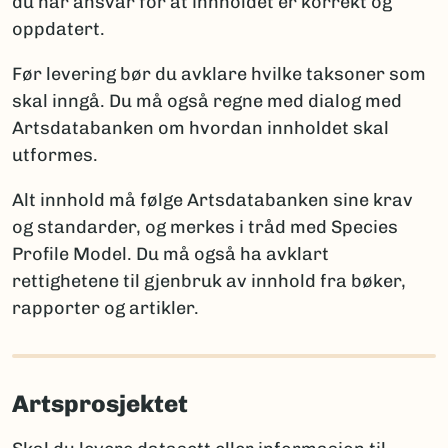
du har ansvar for at innholdet er korrekt og
ny for vitenskapen
oppdatert.
Artsdatabanken
: artskart@artsdatabanken.no
ny for Norge
GBIF:
gbif-drift@nhm.uio.no
funn av en art som tidligere ble antatt forsvunnet
Før levering bør du avklare hvilke taksoner som
fra Norge
skal inngå. Du må også regne med dialog med
funn av art som er tidligere registrert i Norge
Artsdatabanken om hvordan innholdet skal
utformes.
Merk:
Kun én av disse opplysningene per takson skal
brukes for å sikre entydig statistikk. Et kommentarfelt
Alt innhold må følge Artsdatabanken sine krav
kan brukes ved behov for ytterligere forklaringer.
og standarder, og merkes i tråd med Species
Profile Model. Du må også ha avklart
rettighetene til gjenbruk av innhold fra bøker,
Rapportering av arter nye for vitenskapen
rapporter og artikler.
Når arter er nye for vitenskapen, må fullt artsnavn og
autor oppgis, sammen med litteraturreferanse der
arten først ble beskrevet. Det er viktig å følge
Artsprosjektet
regelverket for den aktuelle artsgruppen:
International Code of Nomenclature for Algae,