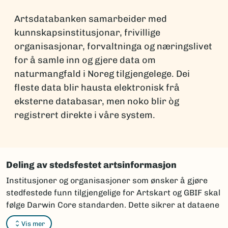
Artsdatabanken samarbeider med
kunnskapsinstitusjonar, frivillige
organisasjonar, forvaltninga og næringslivet
for å samle inn og gjere data om
naturmangfald i Noreg tilgjengelege. Dei
fleste data blir hausta elektronisk frå
eksterne databasar, men noko blir òg
registrert direkte i våre system.
Deling av stedsfestet artsinformasjon
Institusjoner og organisasjoner som ønsker å gjøre
stedfestede funn tilgjengelige for Artskart og GBIF skal
følge Darwin Core standarden. Dette sikrer at dataene
kan integreres og vises korrekt i karttjenestene.
Vis mer