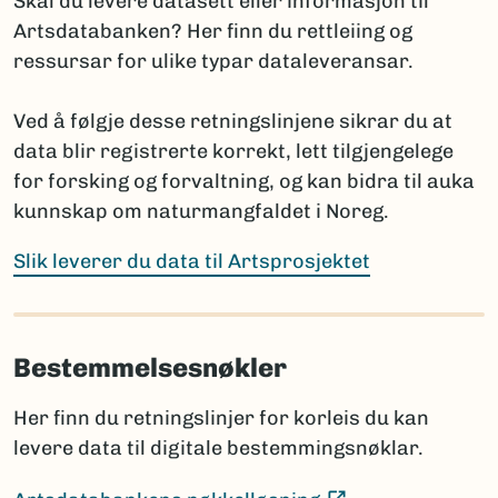
Skal du levere datasett eller informasjon til
(Ekstern lenke)
Fungi and Plants
Artsdatabanken? Her finn du rettleiing og
(E
International Code of Zoological Nomenclature
ressursar for ulike typar dataleveransar.
Hvis navnet ennå ikke er publisert, oppgis arten med
Ved å følgje desse retningslinjene sikrar du at
slektsnavn + “sp. nov.”. Det bør da legges til en
data blir registrerte korrekt, lett tilgjengelege
kommentar om planlagt publisering: hvor og når
for forsking og forvaltning, og kan bidra til auka
navnet skal publiseres i henhold til regelverket.
kunnskap om naturmangfaldet i Noreg.
Prosjektet har ansvar for å informere Artsdatabanken
når nye vitenskapelige navn publiseres, selv om dette
Slik leverer du data til Artsprosjektet
skjer lenge etter prosjektets slutt.
Bestemmelsesnøkler
Sammenligning mot Artsdatabankens navneregister
Før rapportering bør artslistene sammenlignes med
Her finn du retningslinjer for korleis du kan
innholdet i navneregisteret Nortaxa gjennom
levere data til digitale bestemmingsnøklar.
listesøket.
Dette hjelper med å:
(Ekstern lenke)