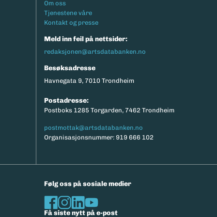
Footermeny
Om oss
eksport av relevante parametere.
Tjenestene våre
Kontakt og presse
Meld inn feil på nettsider:
redaksjonen@artsdatabanken.no
Besøksadresse
Havnegata 9, 7010 Trondheim
Postadresse:
Postboks 1285 Torgarden, 7462 Trondheim
postmottak@artsdatabanken.no
Organisasjonsnummer: 919 666 102
Følg oss på sosiale medier
Få siste nytt på e-post