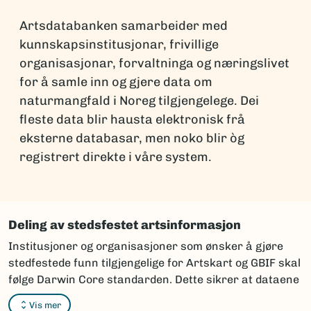
Artsdatabanken samarbeider med
kunnskapsinstitusjonar, frivillige
organisasjonar, forvaltninga og næringslivet
for å samle inn og gjere data om
naturmangfald i Noreg tilgjengelege. Dei
fleste data blir hausta elektronisk frå
eksterne databasar, men noko blir òg
registrert direkte i våre system.
Deling av stedsfestet artsinformasjon
Institusjoner og organisasjoner som ønsker å gjøre
stedfestede funn tilgjengelige for Artskart og GBIF skal
følge Darwin Core standarden. Dette sikrer at dataene
kan integreres og vises korrekt i karttjenestene.
Vis mer