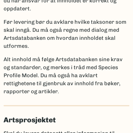
du har ansvar for at innholdet er korrekt og
ny for vitenskapen
oppdatert.
Artsdatabanken
: artskart@artsdatabanken.no
ny for Norge
GBIF:
gbif-drift@nhm.uio.no
funn av en art som tidligere ble antatt forsvunnet
Før levering bør du avklare hvilke taksoner som
fra Norge
skal inngå. Du må også regne med dialog med
funn av art som er tidligere registrert i Norge
Artsdatabanken om hvordan innholdet skal
utformes.
Merk:
Kun én av disse opplysningene per takson skal
brukes for å sikre entydig statistikk. Et kommentarfelt
Alt innhold må følge Artsdatabanken sine krav
kan brukes ved behov for ytterligere forklaringer.
og standarder, og merkes i tråd med Species
Profile Model. Du må også ha avklart
rettighetene til gjenbruk av innhold fra bøker,
Rapportering av arter nye for vitenskapen
rapporter og artikler.
Når arter er nye for vitenskapen, må fullt artsnavn og
autor oppgis, sammen med litteraturreferanse der
arten først ble beskrevet. Det er viktig å følge
Artsprosjektet
regelverket for den aktuelle artsgruppen:
International Code of Nomenclature for Algae,