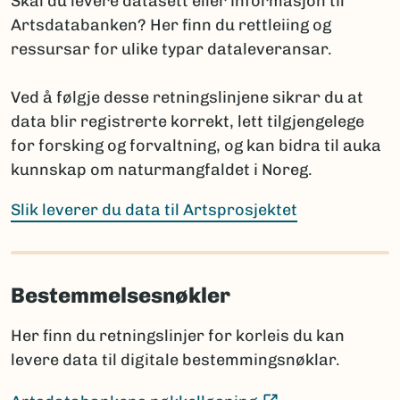
Skal du levere datasett eller informasjon til
(Ekstern lenke)
Fungi and Plants
Artsdatabanken? Her finn du rettleiing og
(E
International Code of Zoological Nomenclature
ressursar for ulike typar dataleveransar.
Hvis navnet ennå ikke er publisert, oppgis arten med
Ved å følgje desse retningslinjene sikrar du at
slektsnavn + “sp. nov.”. Det bør da legges til en
data blir registrerte korrekt, lett tilgjengelege
kommentar om planlagt publisering: hvor og når
for forsking og forvaltning, og kan bidra til auka
navnet skal publiseres i henhold til regelverket.
kunnskap om naturmangfaldet i Noreg.
Prosjektet har ansvar for å informere Artsdatabanken
når nye vitenskapelige navn publiseres, selv om dette
Slik leverer du data til Artsprosjektet
skjer lenge etter prosjektets slutt.
Bestemmelsesnøkler
Sammenligning mot Artsdatabankens navneregister
Før rapportering bør artslistene sammenlignes med
Her finn du retningslinjer for korleis du kan
innholdet i navneregisteret Nortaxa gjennom
levere data til digitale bestemmingsnøklar.
listesøket.
Dette hjelper med å:
(Ekstern lenke)