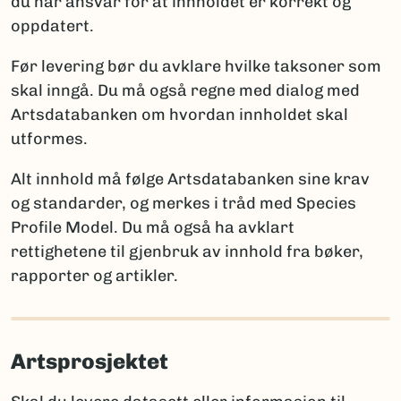
du har ansvar for at innholdet er korrekt og
ny for vitenskapen
oppdatert.
Artsdatabanken
: artskart@artsdatabanken.no
ny for Norge
GBIF:
gbif-drift@nhm.uio.no
funn av en art som tidligere ble antatt forsvunnet
Før levering bør du avklare hvilke taksoner som
fra Norge
skal inngå. Du må også regne med dialog med
funn av art som er tidligere registrert i Norge
Artsdatabanken om hvordan innholdet skal
utformes.
Merk:
Kun én av disse opplysningene per takson skal
brukes for å sikre entydig statistikk. Et kommentarfelt
Alt innhold må følge Artsdatabanken sine krav
kan brukes ved behov for ytterligere forklaringer.
og standarder, og merkes i tråd med Species
Profile Model. Du må også ha avklart
rettighetene til gjenbruk av innhold fra bøker,
Rapportering av arter nye for vitenskapen
rapporter og artikler.
Når arter er nye for vitenskapen, må fullt artsnavn og
autor oppgis, sammen med litteraturreferanse der
arten først ble beskrevet. Det er viktig å følge
Artsprosjektet
regelverket for den aktuelle artsgruppen:
International Code of Nomenclature for Algae,