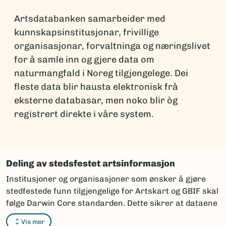
Artsdatabanken samarbeider med
kunnskapsinstitusjonar, frivillige
organisasjonar, forvaltninga og næringslivet
for å samle inn og gjere data om
naturmangfald i Noreg tilgjengelege. Dei
fleste data blir hausta elektronisk frå
eksterne databasar, men noko blir òg
registrert direkte i våre system.
Deling av stedsfestet artsinformasjon
Institusjoner og organisasjoner som ønsker å gjøre
stedfestede funn tilgjengelige for Artskart og GBIF skal
følge Darwin Core standarden. Dette sikrer at dataene
kan integreres og vises korrekt i karttjenestene.
Vis mer