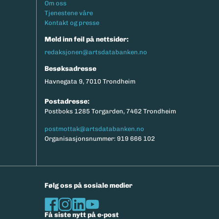
Footermeny
Om oss
eksport av relevante parametere.
Tjenestene våre
Kontakt og presse
Meld inn feil på nettsider:
redaksjonen@artsdatabanken.no
Besøksadresse
Havnegata 9, 7010 Trondheim
Postadresse:
Postboks 1285 Torgarden, 7462 Trondheim
postmottak@artsdatabanken.no
Organisasjonsnummer: 919 666 102
Følg oss på sosiale medier
Få siste nytt på e-post