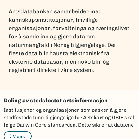
Artsdatabanken samarbeider med
kunnskapsinstitusjonar, frivillige
organisasjonar, forvaltninga og næringslivet
for å samle inn og gjere data om
naturmangfald i Noreg tilgjengelege. Dei
fleste data blir hausta elektronisk frå
eksterne databasar, men noko blir òg
registrert direkte i våre system.
Deling av stedsfestet artsinformasjon
Institusjoner og organisasjoner som ønsker å gjøre
stedfestede funn tilgjengelige for Artskart og GBIF skal
følge Darwin Core standarden. Dette sikrer at dataene
kan integreres og vises korrekt i karttjenestene.
Vis mer