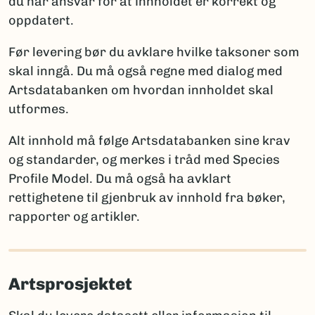
du har ansvar for at innholdet er korrekt og
ny for vitenskapen
oppdatert.
Artsdatabanken
: artskart@artsdatabanken.no
ny for Norge
GBIF:
gbif-drift@nhm.uio.no
funn av en art som tidligere ble antatt forsvunnet
Før levering bør du avklare hvilke taksoner som
fra Norge
skal inngå. Du må også regne med dialog med
funn av art som er tidligere registrert i Norge
Artsdatabanken om hvordan innholdet skal
utformes.
Merk:
Kun én av disse opplysningene per takson skal
brukes for å sikre entydig statistikk. Et kommentarfelt
Alt innhold må følge Artsdatabanken sine krav
kan brukes ved behov for ytterligere forklaringer.
og standarder, og merkes i tråd med Species
Profile Model. Du må også ha avklart
rettighetene til gjenbruk av innhold fra bøker,
Rapportering av arter nye for vitenskapen
rapporter og artikler.
Når arter er nye for vitenskapen, må fullt artsnavn og
autor oppgis, sammen med litteraturreferanse der
arten først ble beskrevet. Det er viktig å følge
Artsprosjektet
regelverket for den aktuelle artsgruppen:
International Code of Nomenclature for Algae,