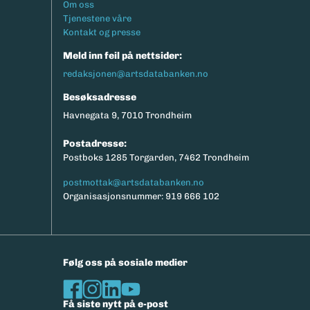
Footermeny
Om oss
eksport av relevante parametere.
Tjenestene våre
Kontakt og presse
Meld inn feil på nettsider:
redaksjonen@artsdatabanken.no
Besøksadresse
Havnegata 9, 7010 Trondheim
Postadresse:
Postboks 1285 Torgarden, 7462 Trondheim
postmottak@artsdatabanken.no
Organisasjonsnummer: 919 666 102
Følg oss på sosiale medier
Få siste nytt på e-post