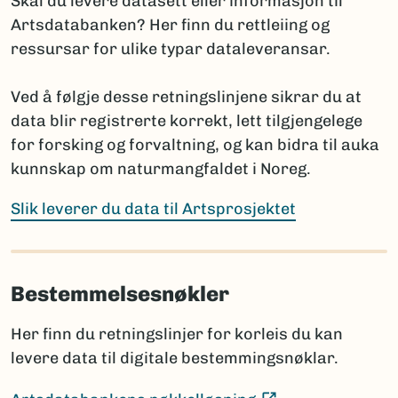
Skal du levere datasett eller informasjon til
(Ekstern lenke)
Fungi and Plants
Artsdatabanken? Her finn du rettleiing og
(E
International Code of Zoological Nomenclature
ressursar for ulike typar dataleveransar.
Hvis navnet ennå ikke er publisert, oppgis arten med
Ved å følgje desse retningslinjene sikrar du at
slektsnavn + “sp. nov.”. Det bør da legges til en
data blir registrerte korrekt, lett tilgjengelege
kommentar om planlagt publisering: hvor og når
for forsking og forvaltning, og kan bidra til auka
navnet skal publiseres i henhold til regelverket.
kunnskap om naturmangfaldet i Noreg.
Prosjektet har ansvar for å informere Artsdatabanken
når nye vitenskapelige navn publiseres, selv om dette
Slik leverer du data til Artsprosjektet
skjer lenge etter prosjektets slutt.
Bestemmelsesnøkler
Sammenligning mot Artsdatabankens navneregister
Før rapportering bør artslistene sammenlignes med
Her finn du retningslinjer for korleis du kan
innholdet i navneregisteret Nortaxa gjennom
levere data til digitale bestemmingsnøklar.
listesøket.
Dette hjelper med å:
(Ekstern lenke)