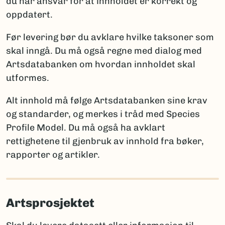
du har ansvar for at innholdet er korrekt og
ny for vitenskapen
oppdatert.
Artsdatabanken
: artskart@artsdatabanken.no
ny for Norge
GBIF:
gbif-drift@nhm.uio.no
funn av en art som tidligere ble antatt forsvunnet
Før levering bør du avklare hvilke taksoner som
fra Norge
skal inngå. Du må også regne med dialog med
funn av art som er tidligere registrert i Norge
Artsdatabanken om hvordan innholdet skal
utformes.
Merk:
Kun én av disse opplysningene per takson skal
brukes for å sikre entydig statistikk. Et kommentarfelt
Alt innhold må følge Artsdatabanken sine krav
kan brukes ved behov for ytterligere forklaringer.
og standarder, og merkes i tråd med Species
Profile Model. Du må også ha avklart
rettighetene til gjenbruk av innhold fra bøker,
Rapportering av arter nye for vitenskapen
rapporter og artikler.
Når arter er nye for vitenskapen, må fullt artsnavn og
autor oppgis, sammen med litteraturreferanse der
arten først ble beskrevet. Det er viktig å følge
Artsprosjektet
regelverket for den aktuelle artsgruppen:
International Code of Nomenclature for Algae,