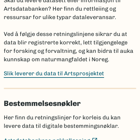
Skal du levere datasett eller informasjon til
(Ekstern lenke)
Fungi and Plants
Artsdatabanken? Her finn du rettleiing og
(E
International Code of Zoological Nomenclature
ressursar for ulike typar dataleveransar.
Hvis navnet ennå ikke er publisert, oppgis arten med
Ved å følgje desse retningslinjene sikrar du at
slektsnavn + “sp. nov.”. Det bør da legges til en
data blir registrerte korrekt, lett tilgjengelege
kommentar om planlagt publisering: hvor og når
for forsking og forvaltning, og kan bidra til auka
navnet skal publiseres i henhold til regelverket.
kunnskap om naturmangfaldet i Noreg.
Prosjektet har ansvar for å informere Artsdatabanken
når nye vitenskapelige navn publiseres, selv om dette
Slik leverer du data til Artsprosjektet
skjer lenge etter prosjektets slutt.
Bestemmelsesnøkler
Sammenligning mot Artsdatabankens navneregister
Før rapportering bør artslistene sammenlignes med
Her finn du retningslinjer for korleis du kan
innholdet i navneregisteret Nortaxa gjennom
levere data til digitale bestemmingsnøklar.
listesøket.
Dette hjelper med å:
(Ekstern lenke)