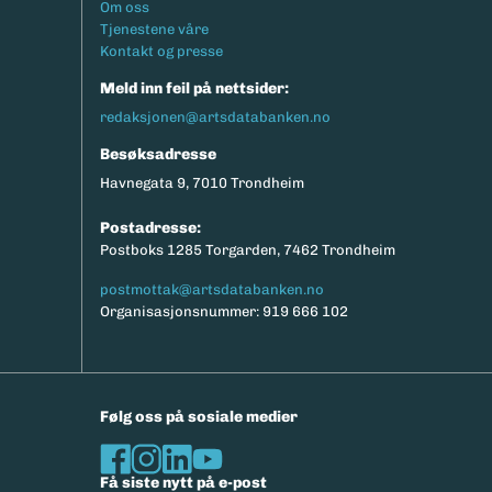
Footermeny
Om oss
eksport av relevante parametere.
Tjenestene våre
Kontakt og presse
Meld inn feil på nettsider:
redaksjonen@artsdatabanken.no
Besøksadresse
Havnegata 9, 7010 Trondheim
Postadresse:
Postboks 1285 Torgarden, 7462 Trondheim
postmottak@artsdatabanken.no
Organisasjonsnummer: 919 666 102
Følg oss på sosiale medier
Få siste nytt på e-post