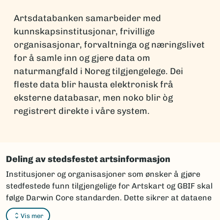
Artsdatabanken samarbeider med
kunnskapsinstitusjonar, frivillige
organisasjonar, forvaltninga og næringslivet
for å samle inn og gjere data om
naturmangfald i Noreg tilgjengelege. Dei
fleste data blir hausta elektronisk frå
eksterne databasar, men noko blir òg
registrert direkte i våre system.
Deling av stedsfestet artsinformasjon
Institusjoner og organisasjoner som ønsker å gjøre
stedfestede funn tilgjengelige for Artskart og GBIF skal
følge Darwin Core standarden. Dette sikrer at dataene
kan integreres og vises korrekt i karttjenestene.
Vis mer