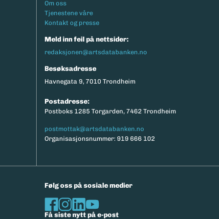
Footermeny
Om oss
eksport av relevante parametere.
Tjenestene våre
Kontakt og presse
Meld inn feil på nettsider:
redaksjonen@artsdatabanken.no
Besøksadresse
Havnegata 9, 7010 Trondheim
Postadresse:
Postboks 1285 Torgarden, 7462 Trondheim
postmottak@artsdatabanken.no
Organisasjonsnummer: 919 666 102
Følg oss på sosiale medier
Få siste nytt på e-post