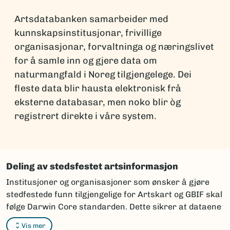
Artsdatabanken samarbeider med
kunnskapsinstitusjonar, frivillige
organisasjonar, forvaltninga og næringslivet
for å samle inn og gjere data om
naturmangfald i Noreg tilgjengelege. Dei
fleste data blir hausta elektronisk frå
eksterne databasar, men noko blir òg
registrert direkte i våre system.
Deling av stedsfestet artsinformasjon
Institusjoner og organisasjoner som ønsker å gjøre
stedfestede funn tilgjengelige for Artskart og GBIF skal
følge Darwin Core standarden. Dette sikrer at dataene
kan integreres og vises korrekt i karttjenestene.
Vis mer