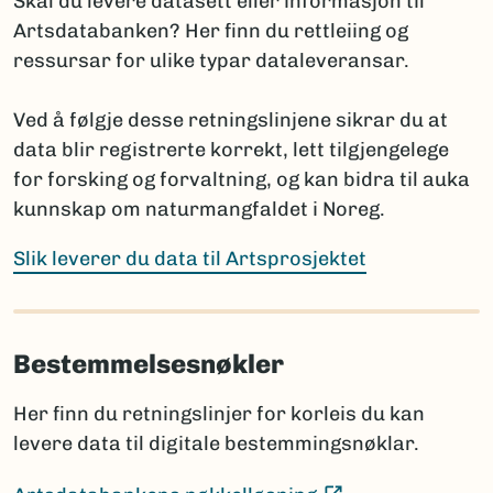
Skal du levere datasett eller informasjon til
(Ekstern lenke)
Fungi and Plants
Artsdatabanken? Her finn du rettleiing og
(E
International Code of Zoological Nomenclature
ressursar for ulike typar dataleveransar.
Hvis navnet ennå ikke er publisert, oppgis arten med
Ved å følgje desse retningslinjene sikrar du at
slektsnavn + “sp. nov.”. Det bør da legges til en
data blir registrerte korrekt, lett tilgjengelege
kommentar om planlagt publisering: hvor og når
for forsking og forvaltning, og kan bidra til auka
navnet skal publiseres i henhold til regelverket.
kunnskap om naturmangfaldet i Noreg.
Prosjektet har ansvar for å informere Artsdatabanken
når nye vitenskapelige navn publiseres, selv om dette
Slik leverer du data til Artsprosjektet
skjer lenge etter prosjektets slutt.
Bestemmelsesnøkler
Sammenligning mot Artsdatabankens navneregister
Før rapportering bør artslistene sammenlignes med
Her finn du retningslinjer for korleis du kan
innholdet i navneregisteret Nortaxa gjennom
levere data til digitale bestemmingsnøklar.
listesøket.
Dette hjelper med å:
(Ekstern lenke)