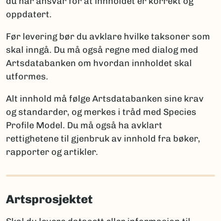
du har ansvar for at innholdet er korrekt og
ny for vitenskapen
oppdatert.
Artsdatabanken
: artskart@artsdatabanken.no
ny for Norge
GBIF:
gbif-drift@nhm.uio.no
funn av en art som tidligere ble antatt forsvunnet
Før levering bør du avklare hvilke taksoner som
fra Norge
skal inngå. Du må også regne med dialog med
funn av art som er tidligere registrert i Norge
Artsdatabanken om hvordan innholdet skal
utformes.
Merk:
Kun én av disse opplysningene per takson skal
brukes for å sikre entydig statistikk. Et kommentarfelt
Alt innhold må følge Artsdatabanken sine krav
kan brukes ved behov for ytterligere forklaringer.
og standarder, og merkes i tråd med Species
Profile Model. Du må også ha avklart
rettighetene til gjenbruk av innhold fra bøker,
Rapportering av arter nye for vitenskapen
rapporter og artikler.
Når arter er nye for vitenskapen, må fullt artsnavn og
autor oppgis, sammen med litteraturreferanse der
arten først ble beskrevet. Det er viktig å følge
Artsprosjektet
regelverket for den aktuelle artsgruppen:
International Code of Nomenclature for Algae,