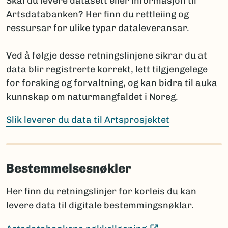
Skal du levere datasett eller informasjon til
(Ekstern lenke)
Fungi and Plants
Artsdatabanken? Her finn du rettleiing og
(E
International Code of Zoological Nomenclature
ressursar for ulike typar dataleveransar.
Hvis navnet ennå ikke er publisert, oppgis arten med
Ved å følgje desse retningslinjene sikrar du at
slektsnavn + “sp. nov.”. Det bør da legges til en
data blir registrerte korrekt, lett tilgjengelege
kommentar om planlagt publisering: hvor og når
for forsking og forvaltning, og kan bidra til auka
navnet skal publiseres i henhold til regelverket.
kunnskap om naturmangfaldet i Noreg.
Prosjektet har ansvar for å informere Artsdatabanken
når nye vitenskapelige navn publiseres, selv om dette
Slik leverer du data til Artsprosjektet
skjer lenge etter prosjektets slutt.
Bestemmelsesnøkler
Sammenligning mot Artsdatabankens navneregister
Før rapportering bør artslistene sammenlignes med
Her finn du retningslinjer for korleis du kan
innholdet i navneregisteret Nortaxa gjennom
levere data til digitale bestemmingsnøklar.
listesøket.
Dette hjelper med å:
(Ekstern lenke)