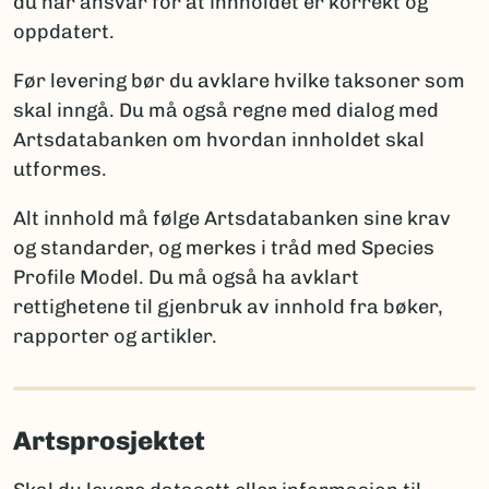
du har ansvar for at innholdet er korrekt og
ny for vitenskapen
oppdatert.
Artsdatabanken
: artskart@artsdatabanken.no
ny for Norge
GBIF:
gbif-drift@nhm.uio.no
funn av en art som tidligere ble antatt forsvunnet
Før levering bør du avklare hvilke taksoner som
fra Norge
skal inngå. Du må også regne med dialog med
funn av art som er tidligere registrert i Norge
Artsdatabanken om hvordan innholdet skal
utformes.
Merk:
Kun én av disse opplysningene per takson skal
brukes for å sikre entydig statistikk. Et kommentarfelt
Alt innhold må følge Artsdatabanken sine krav
kan brukes ved behov for ytterligere forklaringer.
og standarder, og merkes i tråd med Species
Profile Model. Du må også ha avklart
rettighetene til gjenbruk av innhold fra bøker,
Rapportering av arter nye for vitenskapen
rapporter og artikler.
Når arter er nye for vitenskapen, må fullt artsnavn og
autor oppgis, sammen med litteraturreferanse der
arten først ble beskrevet. Det er viktig å følge
Artsprosjektet
regelverket for den aktuelle artsgruppen:
International Code of Nomenclature for Algae,