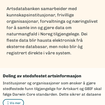
Artsdatabanken samarbeider med
kunnskapsinstitusjonar, frivillige
organisasjonar, forvaltninga og næringslivet
for å samle inn og gjere data om
naturmangfald i Noreg tilgjengelege. Dei
fleste data blir hausta elektronisk frå
eksterne databasar, men noko blir òg
registrert direkte i våre system.
Deling av stedsfestet artsinformasjon
Institusjoner og organisasjoner som ønsker å gjøre
stedfestede funn tilgjengelige for Artskart og GBIF skal
følge Darwin Core standarden. Dette sikrer at dataene
kan integreres og vises korrekt i karttjenestene.
Vis mer