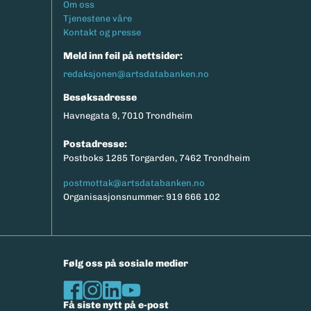
Footermeny
Om oss
eksport av relevante parametere.
Tjenestene våre
Kontakt og presse
Meld inn feil på nettsider:
redaksjonen@artsdatabanken.no
Besøksadresse
Havnegata 9, 7010 Trondheim
Postadresse:
Postboks 1285 Torgarden, 7462 Trondheim
postmottak@artsdatabanken.no
Organisasjonsnummer: 919 666 102
Følg oss på sosiale medier
Få siste nytt på e-post