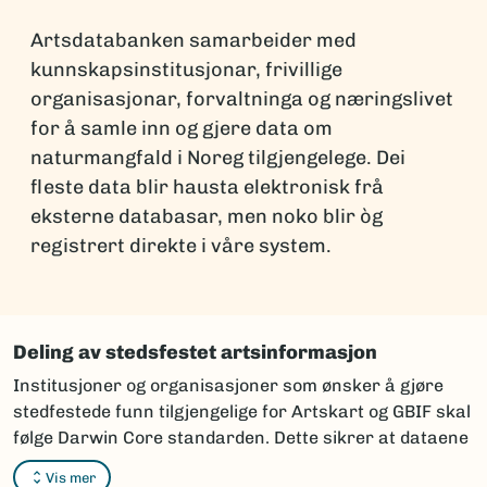
Artsdatabanken samarbeider med
kunnskapsinstitusjonar, frivillige
organisasjonar, forvaltninga og næringslivet
for å samle inn og gjere data om
naturmangfald i Noreg tilgjengelege. Dei
fleste data blir hausta elektronisk frå
eksterne databasar, men noko blir òg
registrert direkte i våre system.
Deling av stedsfestet artsinformasjon
Institusjoner og organisasjoner som ønsker å gjøre
stedfestede funn tilgjengelige for Artskart og GBIF skal
følge Darwin Core standarden. Dette sikrer at dataene
kan integreres og vises korrekt i karttjenestene.
Vis mer