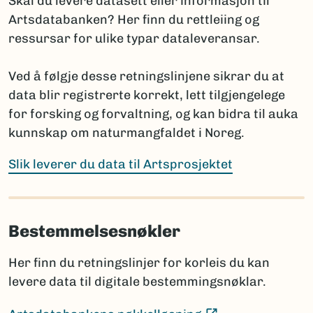
Skal du levere datasett eller informasjon til
(Ekstern lenke)
Fungi and Plants
Artsdatabanken? Her finn du rettleiing og
(E
International Code of Zoological Nomenclature
ressursar for ulike typar dataleveransar.
Hvis navnet ennå ikke er publisert, oppgis arten med
Ved å følgje desse retningslinjene sikrar du at
slektsnavn + “sp. nov.”. Det bør da legges til en
data blir registrerte korrekt, lett tilgjengelege
kommentar om planlagt publisering: hvor og når
for forsking og forvaltning, og kan bidra til auka
navnet skal publiseres i henhold til regelverket.
kunnskap om naturmangfaldet i Noreg.
Prosjektet har ansvar for å informere Artsdatabanken
når nye vitenskapelige navn publiseres, selv om dette
Slik leverer du data til Artsprosjektet
skjer lenge etter prosjektets slutt.
Bestemmelsesnøkler
Sammenligning mot Artsdatabankens navneregister
Før rapportering bør artslistene sammenlignes med
Her finn du retningslinjer for korleis du kan
innholdet i navneregisteret Nortaxa gjennom
levere data til digitale bestemmingsnøklar.
listesøket.
Dette hjelper med å:
(Ekstern lenke)