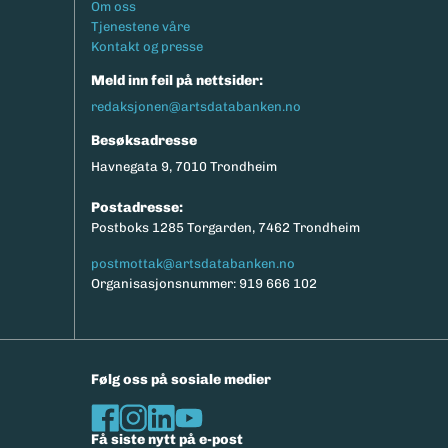
Footermeny
Om oss
eksport av relevante parametere.
Tjenestene våre
Kontakt og presse
Meld inn feil på nettsider:
redaksjonen@artsdatabanken.no
Besøksadresse
Havnegata 9, 7010 Trondheim
Postadresse:
Postboks 1285 Torgarden, 7462 Trondheim
postmottak@artsdatabanken.no
Organisasjonsnummer: 919 666 102
Følg oss på sosiale medier
Få siste nytt på e-post