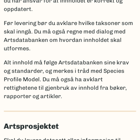
du har ansvar for at innholdet er korrekt og
ny for vitenskapen
oppdatert.
Artsdatabanken
: artskart@artsdatabanken.no
ny for Norge
GBIF:
gbif-drift@nhm.uio.no
funn av en art som tidligere ble antatt forsvunnet
Før levering bør du avklare hvilke taksoner som
fra Norge
skal inngå. Du må også regne med dialog med
funn av art som er tidligere registrert i Norge
Artsdatabanken om hvordan innholdet skal
utformes.
Merk:
Kun én av disse opplysningene per takson skal
brukes for å sikre entydig statistikk. Et kommentarfelt
Alt innhold må følge Artsdatabanken sine krav
kan brukes ved behov for ytterligere forklaringer.
og standarder, og merkes i tråd med Species
Profile Model. Du må også ha avklart
rettighetene til gjenbruk av innhold fra bøker,
Rapportering av arter nye for vitenskapen
rapporter og artikler.
Når arter er nye for vitenskapen, må fullt artsnavn og
autor oppgis, sammen med litteraturreferanse der
arten først ble beskrevet. Det er viktig å følge
Artsprosjektet
regelverket for den aktuelle artsgruppen:
International Code of Nomenclature for Algae,