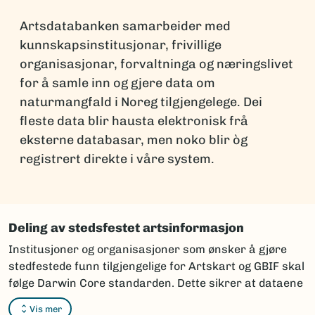
Artsdatabanken samarbeider med
kunnskapsinstitusjonar, frivillige
organisasjonar, forvaltninga og næringslivet
for å samle inn og gjere data om
naturmangfald i Noreg tilgjengelege. Dei
fleste data blir hausta elektronisk frå
eksterne databasar, men noko blir òg
registrert direkte i våre system.
Deling av stedsfestet artsinformasjon
Institusjoner og organisasjoner som ønsker å gjøre
stedfestede funn tilgjengelige for Artskart og GBIF skal
følge Darwin Core standarden. Dette sikrer at dataene
kan integreres og vises korrekt i karttjenestene.
Vis mer