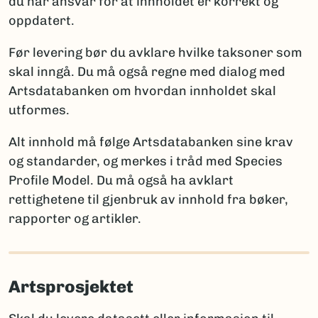
du har ansvar for at innholdet er korrekt og
ny for vitenskapen
oppdatert.
Artsdatabanken
: artskart@artsdatabanken.no
ny for Norge
GBIF:
gbif-drift@nhm.uio.no
funn av en art som tidligere ble antatt forsvunnet
Før levering bør du avklare hvilke taksoner som
fra Norge
skal inngå. Du må også regne med dialog med
funn av art som er tidligere registrert i Norge
Artsdatabanken om hvordan innholdet skal
utformes.
Merk:
Kun én av disse opplysningene per takson skal
brukes for å sikre entydig statistikk. Et kommentarfelt
Alt innhold må følge Artsdatabanken sine krav
kan brukes ved behov for ytterligere forklaringer.
og standarder, og merkes i tråd med Species
Profile Model. Du må også ha avklart
rettighetene til gjenbruk av innhold fra bøker,
Rapportering av arter nye for vitenskapen
rapporter og artikler.
Når arter er nye for vitenskapen, må fullt artsnavn og
autor oppgis, sammen med litteraturreferanse der
arten først ble beskrevet. Det er viktig å følge
Artsprosjektet
regelverket for den aktuelle artsgruppen:
International Code of Nomenclature for Algae,