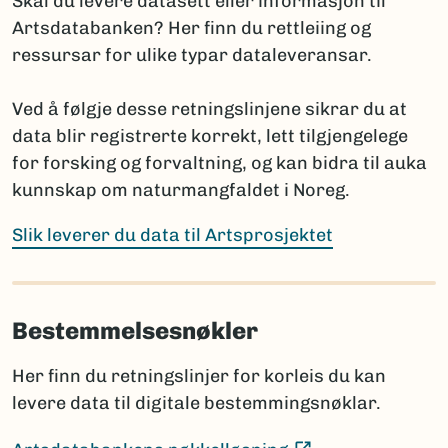
Skal du levere datasett eller informasjon til
(Ekstern lenke)
Fungi and Plants
Artsdatabanken? Her finn du rettleiing og
(E
International Code of Zoological Nomenclature
ressursar for ulike typar dataleveransar.
Hvis navnet ennå ikke er publisert, oppgis arten med
Ved å følgje desse retningslinjene sikrar du at
slektsnavn + “sp. nov.”. Det bør da legges til en
data blir registrerte korrekt, lett tilgjengelege
kommentar om planlagt publisering: hvor og når
for forsking og forvaltning, og kan bidra til auka
navnet skal publiseres i henhold til regelverket.
kunnskap om naturmangfaldet i Noreg.
Prosjektet har ansvar for å informere Artsdatabanken
når nye vitenskapelige navn publiseres, selv om dette
Slik leverer du data til Artsprosjektet
skjer lenge etter prosjektets slutt.
Bestemmelsesnøkler
Sammenligning mot Artsdatabankens navneregister
Før rapportering bør artslistene sammenlignes med
Her finn du retningslinjer for korleis du kan
innholdet i navneregisteret Nortaxa gjennom
levere data til digitale bestemmingsnøklar.
listesøket.
Dette hjelper med å:
(Ekstern lenke)