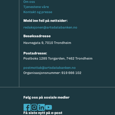
Footermeny
Om oss
eksport av relevante parametere.
Tjenestene våre
Kontakt og presse
Meld inn feil på nettsider:
redaksjonen@artsdatabanken.no
Besøksadresse
Havnegata 9, 7010 Trondheim
Postadresse:
Postboks 1285 Torgarden, 7462 Trondheim
postmottak@artsdatabanken.no
Organisasjonsnummer: 919 666 102
Følg oss på sosiale medier
Få siste nytt på e-post