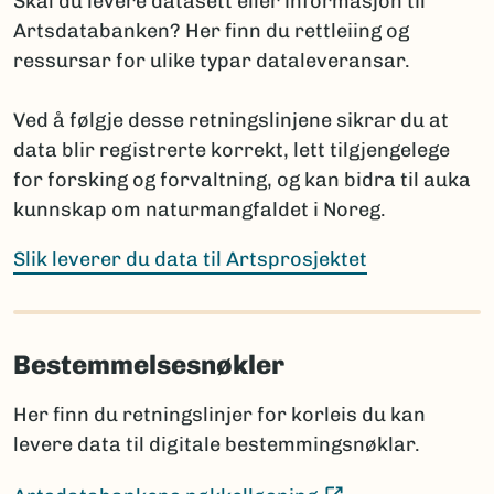
Skal du levere datasett eller informasjon til
(Ekstern lenke)
Fungi and Plants
Artsdatabanken? Her finn du rettleiing og
(E
International Code of Zoological Nomenclature
ressursar for ulike typar dataleveransar.
Hvis navnet ennå ikke er publisert, oppgis arten med
Ved å følgje desse retningslinjene sikrar du at
slektsnavn + “sp. nov.”. Det bør da legges til en
data blir registrerte korrekt, lett tilgjengelege
kommentar om planlagt publisering: hvor og når
for forsking og forvaltning, og kan bidra til auka
navnet skal publiseres i henhold til regelverket.
kunnskap om naturmangfaldet i Noreg.
Prosjektet har ansvar for å informere Artsdatabanken
når nye vitenskapelige navn publiseres, selv om dette
Slik leverer du data til Artsprosjektet
skjer lenge etter prosjektets slutt.
Bestemmelsesnøkler
Sammenligning mot Artsdatabankens navneregister
Før rapportering bør artslistene sammenlignes med
Her finn du retningslinjer for korleis du kan
innholdet i navneregisteret Nortaxa gjennom
levere data til digitale bestemmingsnøklar.
listesøket.
Dette hjelper med å:
(Ekstern lenke)