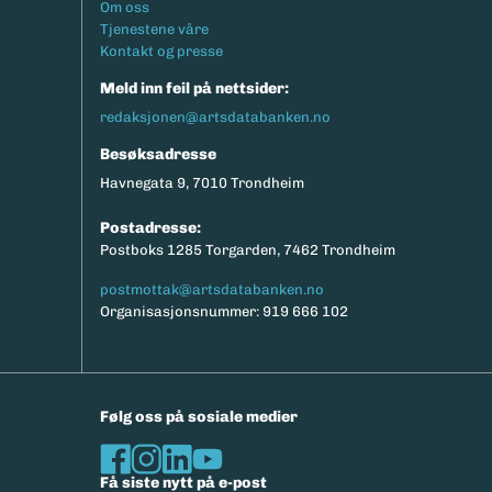
Footermeny
Om oss
eksport av relevante parametere.
Tjenestene våre
Kontakt og presse
Meld inn feil på nettsider:
redaksjonen@artsdatabanken.no
Besøksadresse
Havnegata 9, 7010 Trondheim
Postadresse:
Postboks 1285 Torgarden, 7462 Trondheim
postmottak@artsdatabanken.no
Organisasjonsnummer: 919 666 102
Følg oss på sosiale medier
Få siste nytt på e-post