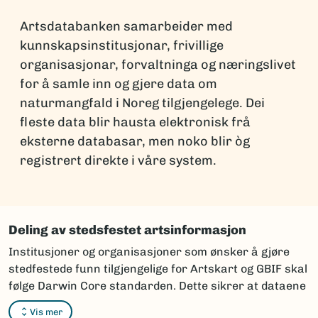
Artsdatabanken samarbeider med
kunnskapsinstitusjonar, frivillige
organisasjonar, forvaltninga og næringslivet
for å samle inn og gjere data om
naturmangfald i Noreg tilgjengelege. Dei
fleste data blir hausta elektronisk frå
eksterne databasar, men noko blir òg
registrert direkte i våre system.
Deling av stedsfestet artsinformasjon
Institusjoner og organisasjoner som ønsker å gjøre
stedfestede funn tilgjengelige for Artskart og GBIF skal
følge Darwin Core standarden. Dette sikrer at dataene
kan integreres og vises korrekt i karttjenestene.
Vis mer