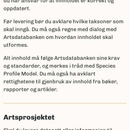
du har ansvar for at innholdet er korrekt og
ny for vitenskapen
oppdatert.
Artsdatabanken
: artskart@artsdatabanken.no
ny for Norge
GBIF:
gbif-drift@nhm.uio.no
funn av en art som tidligere ble antatt forsvunnet
Før levering bør du avklare hvilke taksoner som
fra Norge
skal inngå. Du må også regne med dialog med
funn av art som er tidligere registrert i Norge
Artsdatabanken om hvordan innholdet skal
utformes.
Merk:
Kun én av disse opplysningene per takson skal
brukes for å sikre entydig statistikk. Et kommentarfelt
Alt innhold må følge Artsdatabanken sine krav
kan brukes ved behov for ytterligere forklaringer.
og standarder, og merkes i tråd med Species
Profile Model. Du må også ha avklart
rettighetene til gjenbruk av innhold fra bøker,
Rapportering av arter nye for vitenskapen
rapporter og artikler.
Når arter er nye for vitenskapen, må fullt artsnavn og
autor oppgis, sammen med litteraturreferanse der
arten først ble beskrevet. Det er viktig å følge
Artsprosjektet
regelverket for den aktuelle artsgruppen:
International Code of Nomenclature for Algae,