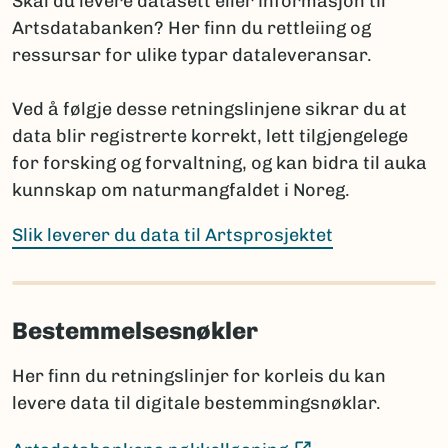
Skal du levere datasett eller informasjon til
(Ekstern lenke)
Fungi and Plants
Artsdatabanken? Her finn du rettleiing og
(E
International Code of Zoological Nomenclature
ressursar for ulike typar dataleveransar.
Hvis navnet ennå ikke er publisert, oppgis arten med
Ved å følgje desse retningslinjene sikrar du at
slektsnavn + “sp. nov.”. Det bør da legges til en
data blir registrerte korrekt, lett tilgjengelege
kommentar om planlagt publisering: hvor og når
for forsking og forvaltning, og kan bidra til auka
navnet skal publiseres i henhold til regelverket.
kunnskap om naturmangfaldet i Noreg.
Prosjektet har ansvar for å informere Artsdatabanken
når nye vitenskapelige navn publiseres, selv om dette
Slik leverer du data til Artsprosjektet
skjer lenge etter prosjektets slutt.
Bestemmelsesnøkler
Sammenligning mot Artsdatabankens navneregister
Før rapportering bør artslistene sammenlignes med
Her finn du retningslinjer for korleis du kan
innholdet i navneregisteret Nortaxa gjennom
levere data til digitale bestemmingsnøklar.
listesøket.
Dette hjelper med å:
(Ekstern lenke)