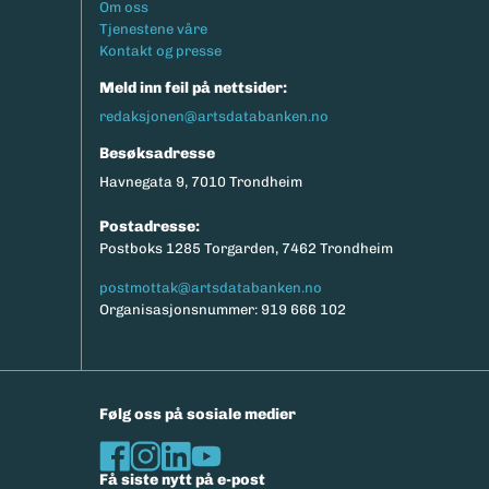
Footermeny
Om oss
eksport av relevante parametere.
Tjenestene våre
Kontakt og presse
Meld inn feil på nettsider:
redaksjonen@artsdatabanken.no
Besøksadresse
Havnegata 9, 7010 Trondheim
Postadresse:
Postboks 1285 Torgarden, 7462 Trondheim
postmottak@artsdatabanken.no
Organisasjonsnummer: 919 666 102
Følg oss på sosiale medier
Få siste nytt på e-post