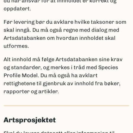
du har ansvar for at innholdet er korrekt og
ny for vitenskapen
oppdatert.
Artsdatabanken
: artskart@artsdatabanken.no
ny for Norge
GBIF:
gbif-drift@nhm.uio.no
funn av en art som tidligere ble antatt forsvunnet
Før levering bør du avklare hvilke taksoner som
fra Norge
skal inngå. Du må også regne med dialog med
funn av art som er tidligere registrert i Norge
Artsdatabanken om hvordan innholdet skal
utformes.
Merk:
Kun én av disse opplysningene per takson skal
brukes for å sikre entydig statistikk. Et kommentarfelt
Alt innhold må følge Artsdatabanken sine krav
kan brukes ved behov for ytterligere forklaringer.
og standarder, og merkes i tråd med Species
Profile Model. Du må også ha avklart
rettighetene til gjenbruk av innhold fra bøker,
Rapportering av arter nye for vitenskapen
rapporter og artikler.
Når arter er nye for vitenskapen, må fullt artsnavn og
autor oppgis, sammen med litteraturreferanse der
arten først ble beskrevet. Det er viktig å følge
Artsprosjektet
regelverket for den aktuelle artsgruppen:
International Code of Nomenclature for Algae,