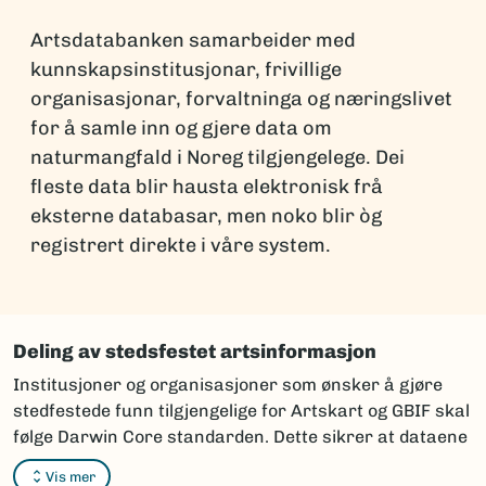
Artsdatabanken samarbeider med
kunnskapsinstitusjonar, frivillige
organisasjonar, forvaltninga og næringslivet
for å samle inn og gjere data om
naturmangfald i Noreg tilgjengelege. Dei
fleste data blir hausta elektronisk frå
eksterne databasar, men noko blir òg
registrert direkte i våre system.
Deling av stedsfestet artsinformasjon
Institusjoner og organisasjoner som ønsker å gjøre
stedfestede funn tilgjengelige for Artskart og GBIF skal
følge Darwin Core standarden. Dette sikrer at dataene
kan integreres og vises korrekt i karttjenestene.
Vis mer