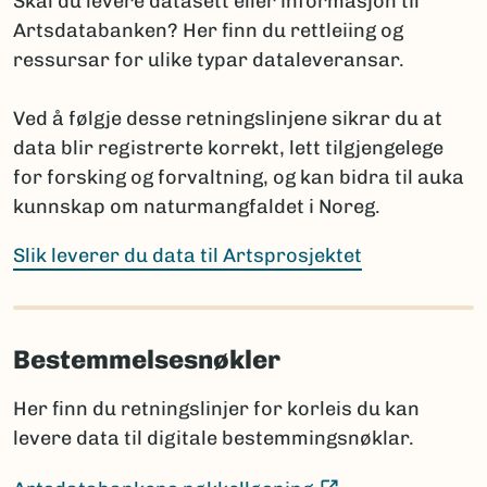
Skal du levere datasett eller informasjon til
(Ekstern lenke)
Fungi and Plants
Artsdatabanken? Her finn du rettleiing og
(E
International Code of Zoological Nomenclature
ressursar for ulike typar dataleveransar.
Hvis navnet ennå ikke er publisert, oppgis arten med
Ved å følgje desse retningslinjene sikrar du at
slektsnavn + “sp. nov.”. Det bør da legges til en
data blir registrerte korrekt, lett tilgjengelege
kommentar om planlagt publisering: hvor og når
for forsking og forvaltning, og kan bidra til auka
navnet skal publiseres i henhold til regelverket.
kunnskap om naturmangfaldet i Noreg.
Prosjektet har ansvar for å informere Artsdatabanken
når nye vitenskapelige navn publiseres, selv om dette
Slik leverer du data til Artsprosjektet
skjer lenge etter prosjektets slutt.
Bestemmelsesnøkler
Sammenligning mot Artsdatabankens navneregister
Før rapportering bør artslistene sammenlignes med
Her finn du retningslinjer for korleis du kan
innholdet i navneregisteret Nortaxa gjennom
levere data til digitale bestemmingsnøklar.
listesøket.
Dette hjelper med å:
(Ekstern lenke)