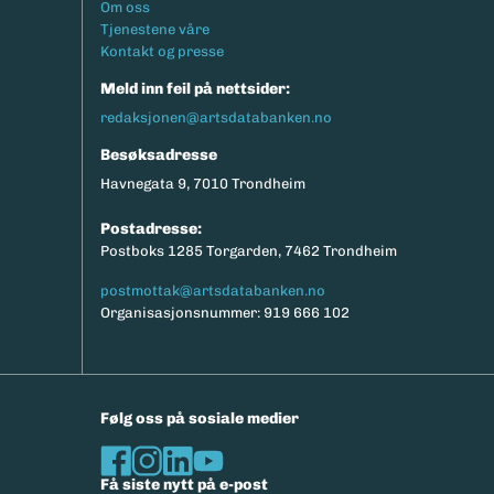
Footermeny
Om oss
eksport av relevante parametere.
Tjenestene våre
Kontakt og presse
Meld inn feil på nettsider:
redaksjonen@artsdatabanken.no
Besøksadresse
Havnegata 9, 7010 Trondheim
Postadresse:
Postboks 1285 Torgarden, 7462 Trondheim
postmottak@artsdatabanken.no
Organisasjonsnummer: 919 666 102
Følg oss på sosiale medier
Få siste nytt på e-post