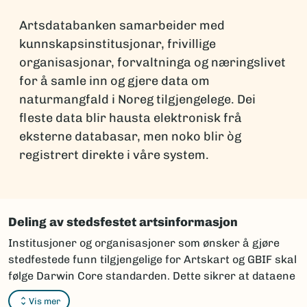
Artsdatabanken samarbeider med
kunnskapsinstitusjonar, frivillige
organisasjonar, forvaltninga og næringslivet
for å samle inn og gjere data om
naturmangfald i Noreg tilgjengelege. Dei
fleste data blir hausta elektronisk frå
eksterne databasar, men noko blir òg
registrert direkte i våre system.
Deling av stedsfestet artsinformasjon
Institusjoner og organisasjoner som ønsker å gjøre
stedfestede funn tilgjengelige for Artskart og GBIF skal
følge Darwin Core standarden. Dette sikrer at dataene
kan integreres og vises korrekt i karttjenestene.
Vis mer