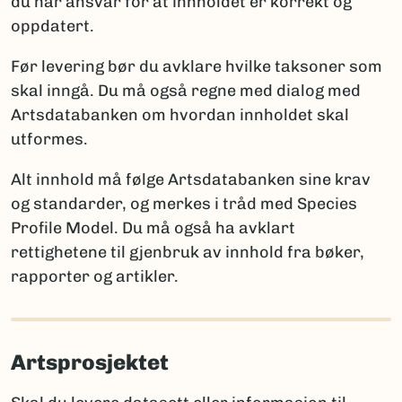
du har ansvar for at innholdet er korrekt og
ny for vitenskapen
oppdatert.
Artsdatabanken
: artskart@artsdatabanken.no
ny for Norge
GBIF:
gbif-drift@nhm.uio.no
funn av en art som tidligere ble antatt forsvunnet
Før levering bør du avklare hvilke taksoner som
fra Norge
skal inngå. Du må også regne med dialog med
funn av art som er tidligere registrert i Norge
Artsdatabanken om hvordan innholdet skal
utformes.
Merk:
Kun én av disse opplysningene per takson skal
brukes for å sikre entydig statistikk. Et kommentarfelt
Alt innhold må følge Artsdatabanken sine krav
kan brukes ved behov for ytterligere forklaringer.
og standarder, og merkes i tråd med Species
Profile Model. Du må også ha avklart
rettighetene til gjenbruk av innhold fra bøker,
Rapportering av arter nye for vitenskapen
rapporter og artikler.
Når arter er nye for vitenskapen, må fullt artsnavn og
autor oppgis, sammen med litteraturreferanse der
arten først ble beskrevet. Det er viktig å følge
Artsprosjektet
regelverket for den aktuelle artsgruppen:
International Code of Nomenclature for Algae,