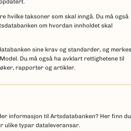
igere ble antatt forsvunnet fra Norge
ppdatert.
gere registrert i Norge
are hvilke taksoner som skal inngå. Du må også
sningene per takson skal brukes for å sikre entydig
tsdatabanken om hvordan innholdet skal
 kan brukes ved behov for ytterligere forklaringer.
sdatabanken sine krav og standarder, og merkes
Model. Du må også ha avklart rettighetene til
for vitenskapen
øker, rapporter og artikler.
skapen, må fullt artsnavn og autor oppgis, sammen m
n først ble beskrevet. Det er viktig å følge regelverk
n:
(Ekstern 
omenclature for Algae, Fungi and Plants
(Ekstern lenke)
Zoological Nomenclature
ller informasjon til Artsdatabanken? Her finn du
or ulike typar dataleveransar.
lisert, oppgis arten med slektsnavn + “sp. nov.”. De