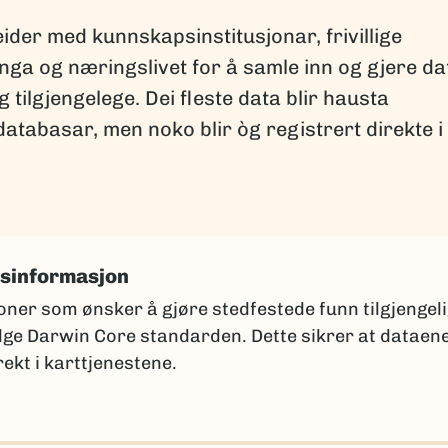
er med kunnskapsinstitusjonar, frivillige
nga og næringslivet for å samle inn og gjere da
tilgjengelege. Dei fleste data blir hausta
databasar, men noko blir òg registrert direkte i
tsinformasjon
oner som ønsker å gjøre stedfestede funn tilgjengel
ølge Darwin Core standarden. Dette sikrer at dataen
ekt i karttjenestene.
 samlingsansvarlig ved din institusjon for å få et
 i samsvar med din institusjons mal.