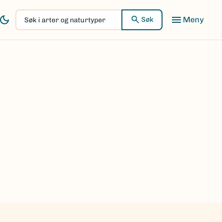
Søk
Søk
i
arter
og
naturtyper