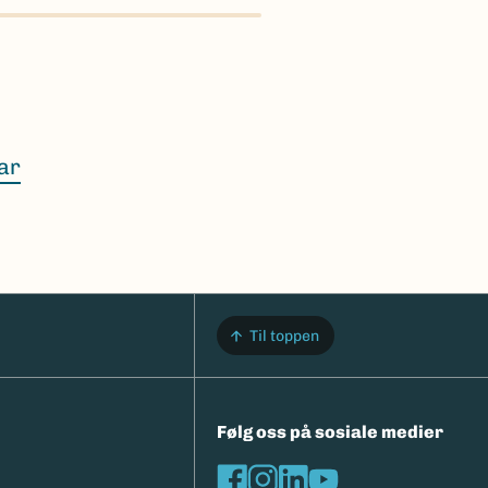
 å
ar
.
rametere.
Til toppen
Følg oss på sosiale medier