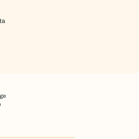
ta
ige
e