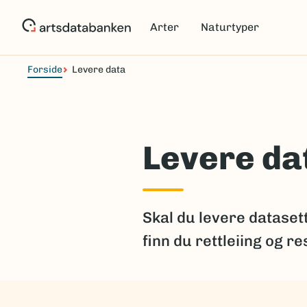
Hopp
til
Arter
Naturtyper
hovedinnhold
Forside
Levere data
Levere da
Skal du levere dataset
finn du rettleiing og r