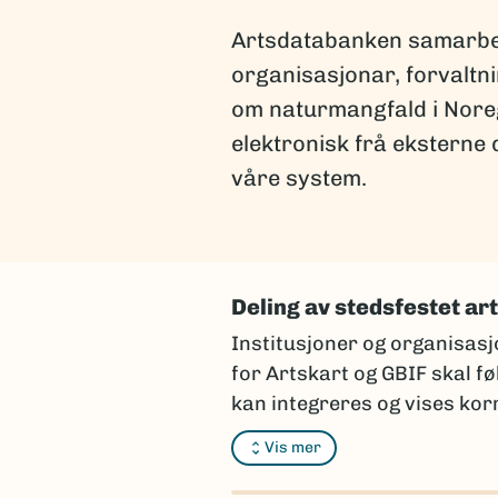
Artsdatabanken samarbeid
organisasjonar, forvaltni
om naturmangfald i Noreg 
elektronisk frå eksterne 
våre system.
Deling av stedsfestet ar
Institusjoner og organisasj
for Artskart og GBIF skal f
kan integreres og vises korr
Vi anbefaler at du kontakter
Vis mer
rapporteringsskjema som er