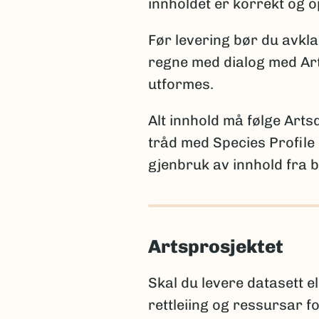
funn av en art som tidl
innholdet er korrekt og o
funn av art som er tidli
Før levering bør du avkl
Merk:
Kun én av disse opply
regne med dialog med Ar
statistikk. Et kommentarfelt
utformes.
Alt innhold må følge Art
tråd med Species Profile 
Rapportering av arter nye 
gjenbruk av innhold fra b
Når arter er nye for viten
litteraturreferanse der arte
for den aktuelle artsgruppe
Artsprosjektet
International Code of N
International Code of 
Skal du levere datasett e
rettleiing og ressursar f
Hvis navnet ennå ikke er pub