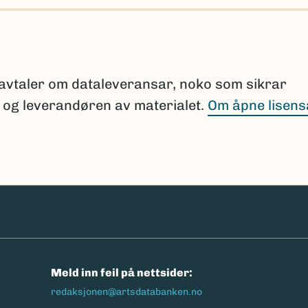
pporten dersom en slik sammenligning ikke er
ksportere parameteren “finnes i Norge” i søket for
 er registrert i Norge.
i avtaler om dataleveransar, noko som sikrar
n og leverandøren av materialet.
Om åpne lisens
 lenke)
erer artslister mot Artsdatabankens navneregister
menligning mot Nortaxa og eksport av relevante pa
n
Meld inn feil på nettsider:
redaksjonen@artsdatabanken.no