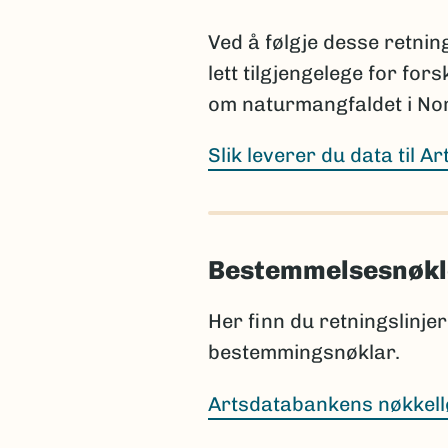
bør da legges til en kommen
publiseres i henhold til rege
Ved å følgje desse retning
lett tilgjengelege for for
Prosjektet har ansvar for 
publiseres, selv om dette sk
om naturmangfaldet i No
Slik leverer du data til A
Sammenligning mot Artsda
Før rapportering bør artsl
Bestemmelsesnøkl
Nortaxa gjennom listesøket
Dette hjelper med å:
Her finn du retningslinjer 
bestemmingsnøklar.
identifisere ny informa
rette skrivefeil i listene
Artsdatabankens nøkkell
sikre at artsnavnene er