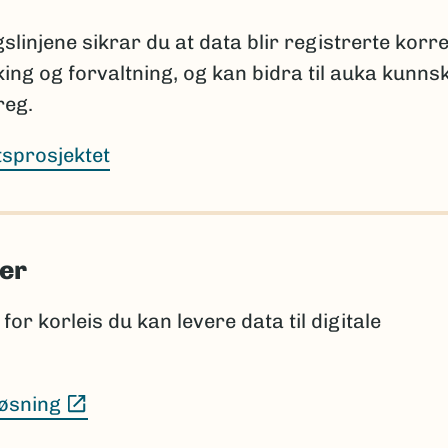
tar om planlagt publisering: hvor og når navnet ska
lverket.
slinjene sikrar du at data blir registrerte korre
sking og forvaltning, og kan bidra til auka kunns
å informere Artsdatabanken når nye vitenskapelige 
jer lenge etter prosjektets slutt.
reg.
rtsprosjektet
tabankens navneregister
istene sammenlignes med innholdet i navneregistere
er
.
for korleis du kan levere data til digitale
sjon som bør vurderes for innlegging i navneregister
, og
(Ekstern lenke)
øsning
 konsistente med registrert informasjon.