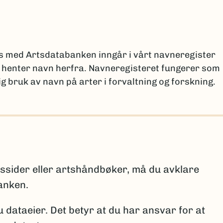
nsvarlige ved ulike institusjoner
.
(Ekstern lenke)
en
ar en egen løsning for å dele data gjennom GBIF-
es med Artsdatabanken inngår i vårt navneregister
r henter navn herfra. Navneregisteret fungerer som
g bruk av navn på arter i forvaltning og forskning.
ngsmalen
hjelp av GBIFs programvare Integrated Publishing Too
il med installasjonen.
lformat og skal inneholde opplysninger om artsnavn 
or råd og veiledning før du begynner å bruke
arkiske nivåene som må fylles ut er: rike – rekke –
lekt – art, samt eventuelle underartsnivåer.
rtssider eller artshåndbøker, må du avklare
ppgis om arten er:
kart@artsdatabanken.no
anken.
io.no
u dataeier. Det betyr at du har ansvar for at