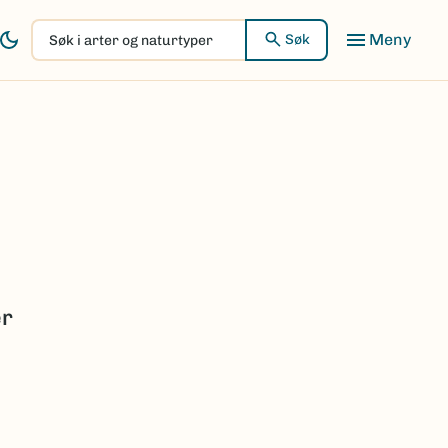
Søk
Søk
i
arter
og
naturtyper
er