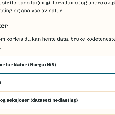
å støtte både fagmiljø, forvaltning og andre akt
ging og analyse av natur.
ter
om korleis du kan hente data, bruke kodetenest
.
r for Natur i Norge (NiN)
N
og seksjoner (datasett nedlasting)