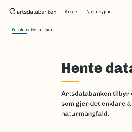
Hopp
til
Arter
Naturtyper
hovedinnhold
Forside
Hente data
Hente dat
Artsdatabanken tilbyr 
som gjer det enklare å
naturmangfald.