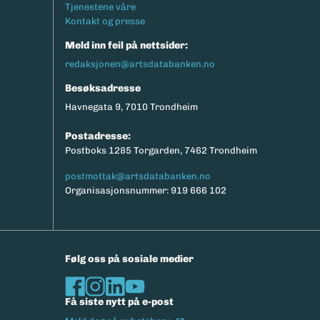
Tjenestene våre
Kontakt og presse
Meld inn feil på nettsider:
redaksjonen@artsdatabanken.no
Besøksadresse
Havnegata 9, 7010 Trondheim
Postadresse:
Postboks 1285 Torgarden, 7462 Trondheim
postmottak@artsdatabanken.no
Organisasjonsnummer: 919 666 102
Følg oss på sosiale medier
Få siste nytt på e-post
(Ekstern lenke)