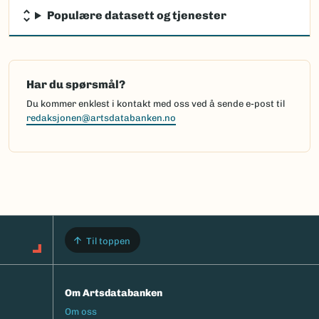
Populære datasett og tjenester
Har du spørsmål?
Du kommer enklest i kontakt med oss ved å sende e-post til
redaksjonen@artsdatabanken.no
Til toppen
Om Artsdatabanken
Footermeny
Om oss