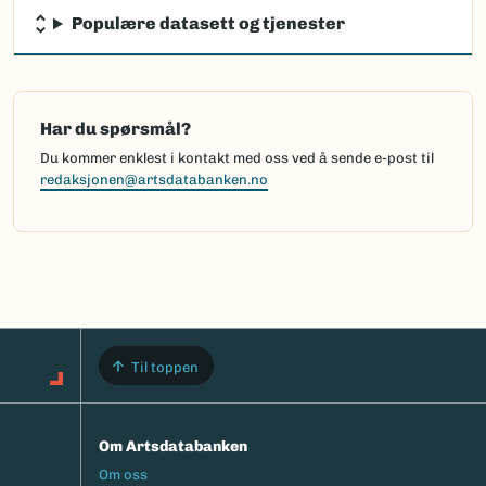
Populære datasett og tjenester
Har du spørsmål?
Du kommer enklest i kontakt med oss ved å sende e-post til
redaksjonen@artsdatabanken.no
Til toppen
Om Artsdatabanken
Footermeny
Om oss