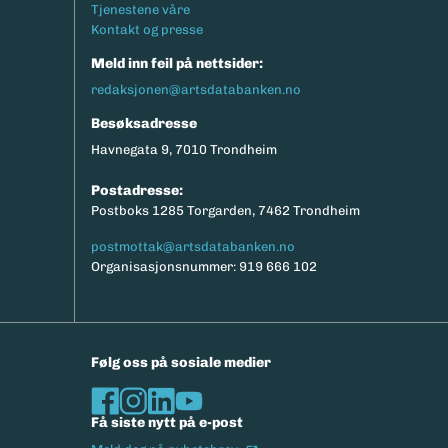
Tjenestene våre
Kontakt og presse
Meld inn feil på nettsider:
redaksjonen@artsdatabanken.no
Besøksadresse
Havnegata 9, 7010 Trondheim
Postadresse:
Postboks 1285 Torgarden, 7462 Trondheim
postmottak@artsdatabanken.no
Organisasjonsnummer: 919 666 102
Følg oss på sosiale medier
Få siste nytt på e-post
(Ekstern lenke)