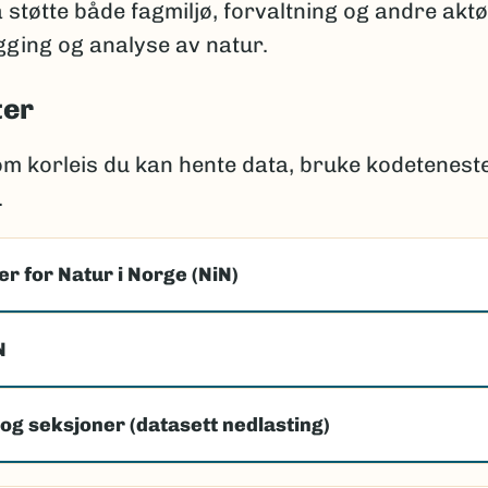
å støtte både fagmiljø, forvaltning og andre akt
ging og analyse av natur.
ter
om korleis du kan hente data, bruke kodetenest
.
r for Natur i Norge (NiN)
N
og seksjoner (datasett nedlasting)