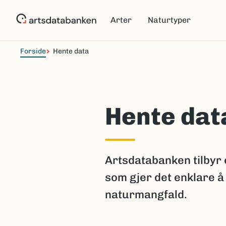
Hopp
til
Arter
Naturtyper
hovedinnhold
Forside
Hente data
Hente dat
Artsdatabanken tilbyr 
som gjer det enklare å
naturmangfald.