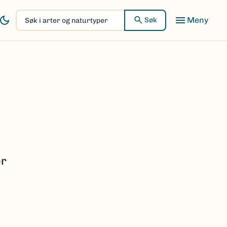
Søk
Søk
i
arter
og
naturtyper
er