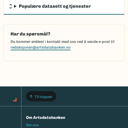
Populære datasett og tjenester
Har du spørsmål?
Du kommer enklest i kontakt med oss ved å sende e-post til
redaksjonen@artsdatabanken.no
Til toppen
Om Artsdatabanken
Footermeny
Om oss