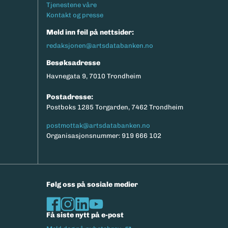
Tjenestene våre
Kontakt og presse
Meld inn feil på nettsider:
redaksjonen@artsdatabanken.no
Besøksadresse
Havnegata 9, 7010 Trondheim
Postadresse:
Postboks 1285 Torgarden, 7462 Trondheim
postmottak@artsdatabanken.no
Organisasjonsnummer: 919 666 102
Følg oss på sosiale medier
Få siste nytt på e-post
(Ekstern lenke)