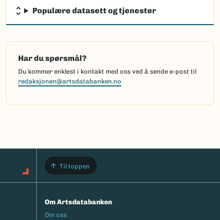
Populære datasett og tjenester
Har du spørsmål?
Du kommer enklest i kontakt med oss ved å sende e-post til
redaksjonen@artsdatabanken.no
Til toppen
Om Artsdatabanken
Footermeny
Om oss