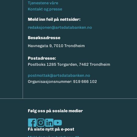
Tjenestene våre
Kontakt og presse
Meld inn feil på nettsider:
redaksjonen@artsdatabanken.no
Besøksadresse
Havnegata 9, 7010 Trondheim
Postadresse:
Postboks 1285 Torgarden, 7462 Trondheim
postmottak@artsdatabanken.no
Organisasjonsnummer: 919 666 102
Følg oss på sosiale medier
Få siste nytt på e-post
(Ekstern lenke)