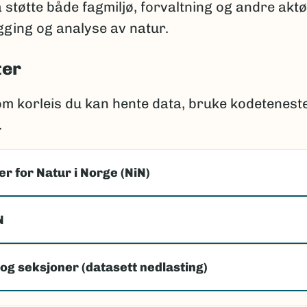
å støtte både fagmiljø, forvaltning og andre akt
ging og analyse av natur.
ter
om korleis du kan hente data, bruke kodetenest
.
r for Natur i Norge (NiN)
N
og seksjoner (datasett nedlasting)