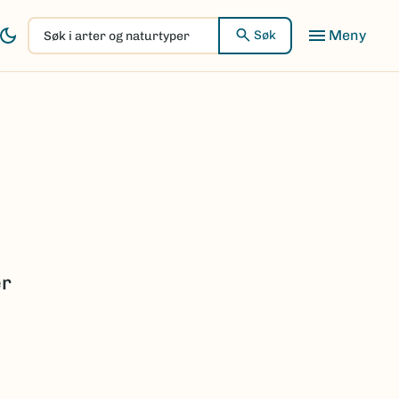
Søk
Søk
i
arter
og
naturtyper
er