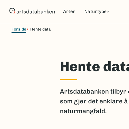
Hopp
til
Arter
Naturtyper
hovedinnhold
Forside
Hente data
Hente dat
Artsdatabanken tilbyr 
som gjer det enklare å
naturmangfald.