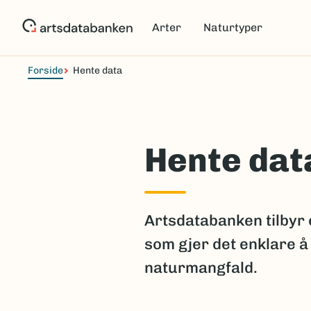
Hopp
til
Arter
Naturtyper
hovedinnhold
Forside
Hente data
Hente dat
Artsdatabanken tilbyr 
som gjer det enklare å
naturmangfald.