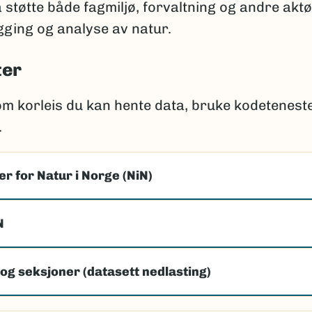
å støtte både fagmiljø, forvaltning og andre akt
ging og analyse av natur.
ter
om korleis du kan hente data, bruke kodetenest
.
r for Natur i Norge (NiN)
N
og seksjoner (datasett nedlasting)