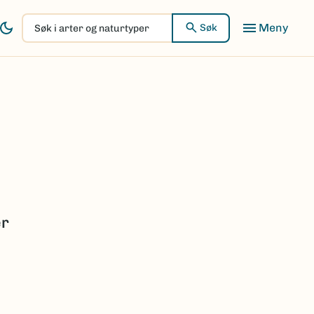
Søk
Søk
i
arter
og
naturtyper
er