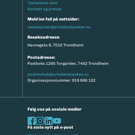
Tjenestene våre
Kontakt og presse
Meld inn feil på nettsider:
redaksjonen@artsdatabanken.no
Besøksadresse
Havnegata 9, 7010 Trondheim
Postadresse:
Postboks 1285 Torgarden, 7462 Trondheim
postmottak@artsdatabanken.no
Organisasjonsnummer: 919 666 102
Følg oss på sosiale medier
Få siste nytt på e-post
(Ekstern lenke)