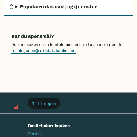
Populære datasett og tjenester
Har du spørsmål?
Du kommer enklest i kontakt med oss ved å sende e-post til
redaksjonen@artsdatabanken.no
Til toppen
Om Artsdatabanken
Footermeny
Om oss