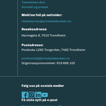
Tjenestene våre
Kontakt og presse
Meld inn feil på nettsider:
redaksjonen@artsdatabanken.no
Besøksadresse
Havnegata 9, 7010 Trondheim
Postadresse:
Postboks 1285 Torgarden, 7462 Trondheim
postmottak@artsdatabanken.no
Organisasjonsnummer: 919 666 102
Følg oss på sosiale medier
Få siste nytt på e-post
(Ekstern lenke)