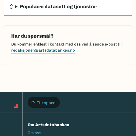
Populære datasett og tjenester
Har du spørsmål?
Du kommer enklest i kontakt med oss ved å sende e-post til
redaksjonen@artsdatabanken.no
Til toppen
Om Artsdatabanken
Footermeny
Om oss