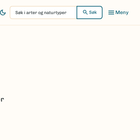
Søk
Søk
i
arter
og
naturtyper
er