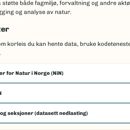
å støtte både fagmiljø, forvaltning og andre akt
ging og analyse av natur.
ter
om korleis du kan hente data, bruke kodetenest
.
r for Natur i Norge (NiN)
N
og seksjoner (datasett nedlasting)