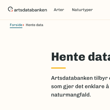
Hopp
til
Arter
Naturtyper
hovedinnhold
Forside
Hente data
Hente dat
Artsdatabanken tilbyr 
som gjer det enklare å
naturmangfald.