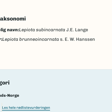
taksonomi
lig navn:
Lepiota subincarnata
J.E. Lange
:
Lepiota brunneoincarnata
s. E. W. Hanssen
øttbrun parasollsopp
ngen
k/Davvisámegiella:
Ingen
lig navn ID:
52062
gori
227889
nds-Norge
(Ekstern lenke)
axa for flere detaljer
Les hele rødlistevurderingen