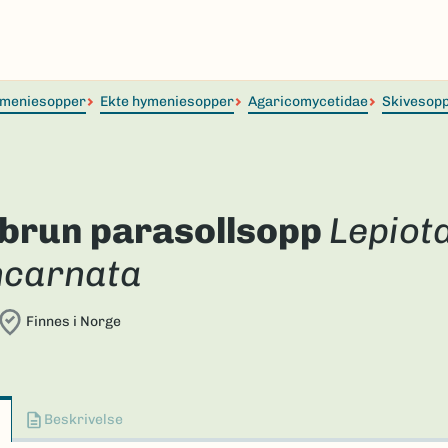
meniesopper
Ekte hymeniesopper
Agaricomycetidae
Skivesop
tbrun parasollsopp
Lepiot
ncarnata
Finnes i Norge
Beskrivelse