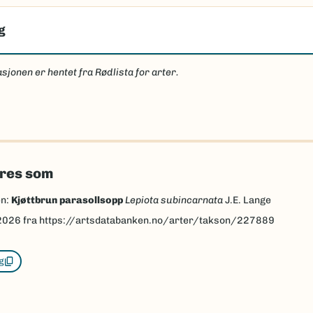
g
sjonen er hentet fra Rødlista for arter.
eres som
en:
Kjøttbrun parasollsopp
Lepiota subincarnata
J.E. Lange
2026
fra https://artsdatabanken.no/arter/takson/227889
g