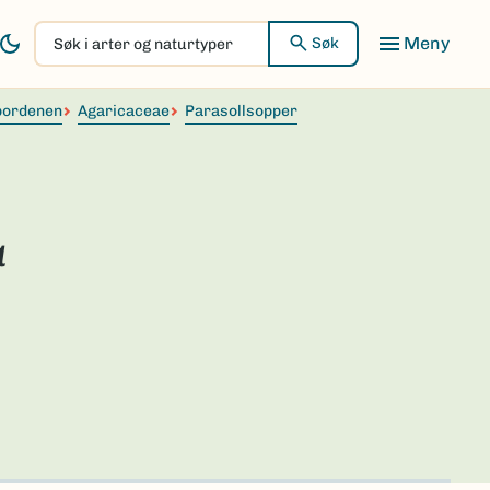
Søk
Søk
i
arter
pordenen
og
Agaricaceae
Parasollsopper
naturtyper
a