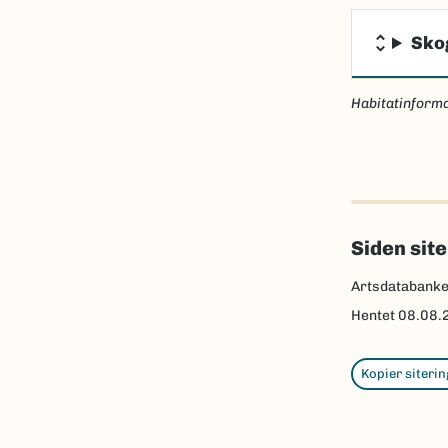
Sko
Habitatinforma
Siden sit
Artsdatabank
Hentet
08.08.
Kopier siterin