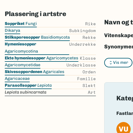
Plassering i artstre
Navn og 
Skip
Rike
Soppriket
Fungi
the
Subkingdom
Dikarya
list
Vitenskape
Rekke
Stilksporesopper
Basidiomycota
Underrekke
Hymeniesopper
Synonymer
Agaricomycotina
Bokmål:
kj
Klasse
Ekte hymeniesopper
Agaricomycetes
Vis mer
Underklasse
Agaricomycetidae
Nynorsk:
I
Orden
Skivesoppordenen
Agaricales
Familie
Agaricaceae
Nordsamis
Slekt
Parasollsopper
Lepiota
Vitenskape
Art
Lepiota subincarnata
Kate
Takson ID:
Fastla
Gå til Nort
VU