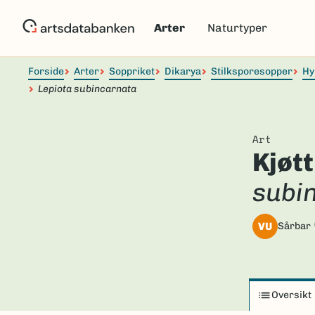
Hopp
til
Arter
Naturtyper
hovedinnhold
Forside
Arter
Soppriket
Dikarya
Stilksporesopper
Hy
Lepiota subincarnata
Art
Kjøt
subi
VU
Sårbar
Oversikt