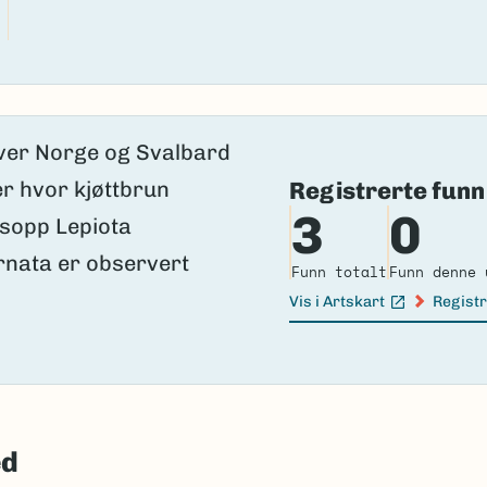
Registrerte funn
3
0
Funn totalt
Funn denne 
Vis i Artskart
Registr
(Ekstern lenke)
(Ekster
ed