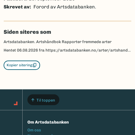
Skrevet av
Forord av Artsdatabanken.
Siden siteres som
Artsdatabanken. Artshåndbok Rapporter fremmede arter
Hentet
06.08.2026
fra https://artsdatabanken.no/arter/artshandbok-rapporter-fremmede-arter
Kopier sitering
Til toppen
Om Artsdatabanken
Footermeny
Om oss