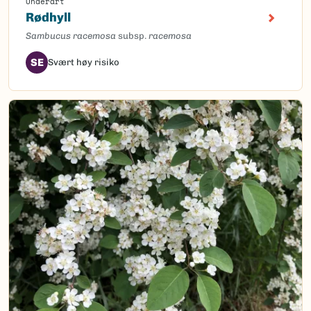
Underart
Rødhyll
Sambucus racemosa
subsp.
racemosa
SE
Svært høy risiko