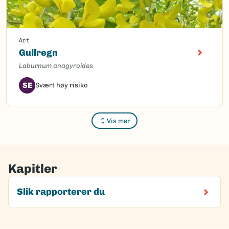
Art
Gullregn
Laburnum anagyroides
SE
Svært høy risiko
Vis mer
Kapitler
Slik rapporterer du