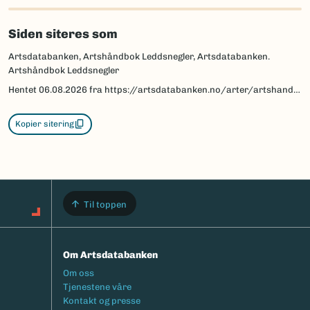
Siden siteres som
Artsdatabanken, Artshåndbok Leddsnegler, Artsdatabanken.
Artshåndbok Leddsnegler
Hentet
06.08.2026
fra https://artsdatabanken.no/arter/artshandbok-leddsnegler
Kopier sitering
Til toppen
Om Artsdatabanken
Footermeny
Om oss
Tjenestene våre
Kontakt og presse