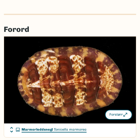
Forord
Forstørr
Marmorleddsnegl
Tonicella marmorea