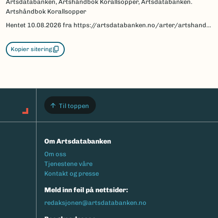
Artsdatabanken, Artshåndbok Korallsopper, Artsdatabanken.
Artshåndbok Korallsopper
Hentet
10.08.2026
fra https://artsdatabanken.no/arter/artshandbok-korallsopper
Kopier sitering
Til toppen
Om Artsdatabanken
Footermeny
Om oss
Tjenestene våre
Kontakt og presse
Meld inn feil på nettsider:
redaksjonen@artsdatabanken.no