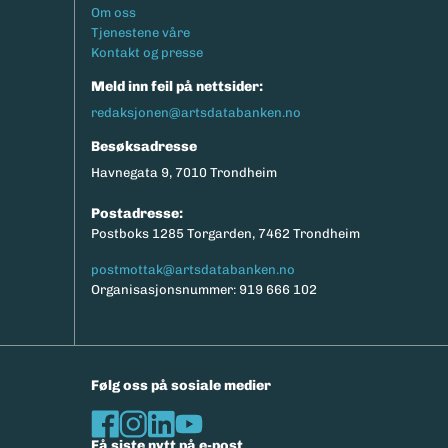
Footermeny
Om oss
Tjenestene våre
Kontakt og presse
Meld inn feil på nettsider:
redaksjonen@artsdatabanken.no
Besøksadresse
Havnegata 9, 7010 Trondheim
Postadresse:
Postboks 1285 Torgarden, 7462 Trondheim
postmottak@artsdatabanken.no
Organisasjonsnummer: 919 666 102
Følg oss på sosiale medier
Få siste nytt på e-post