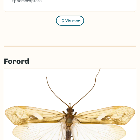
Ephemeroptera
Vis mer
Forord