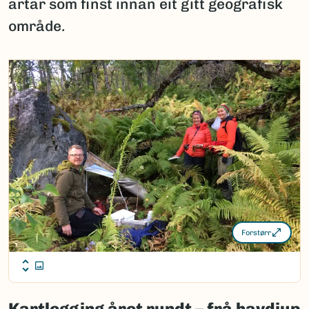
artar som finst innan eit gitt geografisk
område.
Forstørr
Kartlegging året rundt – frå havdjup