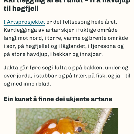
til høgfjell
I Artsprosjektet
er det feltsesong heile året.
Kartlegginga av artar skjer i fuktige område
langt mot nord, i tørre, varme og brente område
i sør, på høgfjellet og i låglandet, i fjøresona og
på store havdjup, i bekkar og innsjøar.
Jakta går føre seg i lufta og på bakken, under og
over jorda, i stubbar og på trær, på fisk, og ja – til
og med inne i blad.
Ein kunst å finne dei ukjente artane