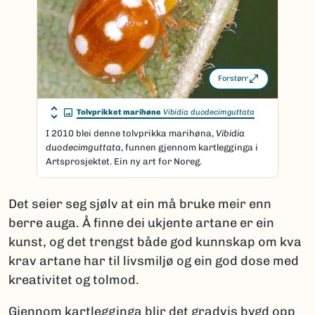
Forstørr
Tolvprikket marihøne
Vibidia duodecimguttata
I 2010 blei denne tolvprikka marihøna,
Vibidia
duodecimguttata
, funnen gjennom kartlegginga i
Artsprosjektet. Ein ny art for Noreg.
Det seier seg sjølv at ein må bruke meir enn
berre auga. Å finne dei ukjente artane er ein
kunst, og det trengst både god kunnskap om kva
krav artane har til livsmiljø og ein god dose med
kreativitet og tolmod.
Gjennom kartlegginga blir det gradvis bygd opp