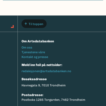
Til toppen
Om Artsdatabanken
Footermeny
Om oss
Tjenestene våre
Kontakt og presse
Meld inn feil på nettsider:
redaksjonen@artsdatabanken.no
Besøksadresse
Havnegata 9, 7010 Trondheim
Postadresse:
Postboks 1285 Torgarden, 7462 Trondheim