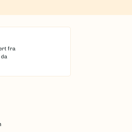
ert fra
 da
. Dette
der som
regnes
n
 at det