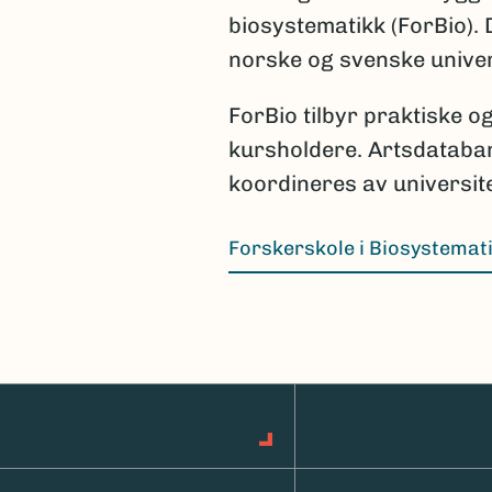
biosystematikk (ForBio).
norske og svenske univers
ForBio tilbyr praktiske o
kursholdere. Artsdataban
koordineres av universit
Forskerskole i Biosystemat
(Ekstern lenke)