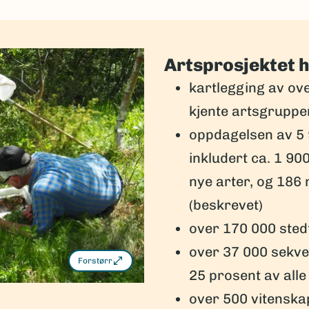
Artsprosjektet ha
kartlegging av over
kjente artsgruppe
oppdagelsen av 5 
inkludert ca. 1 90
nye arter, og 186 
(beskrevet)
over 170 000 stedf
over 37 000 sekve
Forstørr
25 prosent av alle
over 500 vitenska