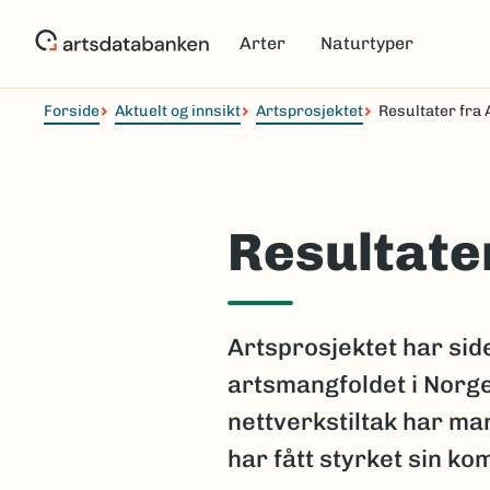
Hopp
til
Arter
Naturtyper
hovedinnhold
Forside
Aktuelt og innsikt
Artsprosjektet
Resultater fra 
Resultate
Artsprosjektet har sid
artsmangfoldet i Norge
nettverkstiltak har ma
har fått styrket sin k