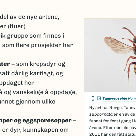
t.
del av de nye artene,
mye i utseende, men med molekylære teknikker, som
ler oppklares.
er (fluer)
ik gruppe som finnes i
 som flere prosjekter har
er avsluttet, jobbes det videre med artene i de
onene. Noen arter blir beskrevet, noen slås sammen,
ter etter hvert som ny kunnskap kommer til.
ater
– som krepsdyr og
satt dårlig kartlagt, og
oppdaget her
å og vanskelige å oppdage,
Tannvepsebie
Nom
unnet gjennom ulike
Ny art for Norge: Tann
subcornata
er en av de
opper og eggsporesopper
–
funnet for først gang i N
årene. Etter den ble påv
kke er dyr; kunnskapen om
2011 har den fått statu