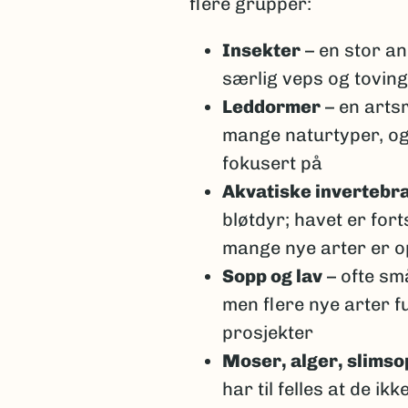
flere grupper:
dreide seg om samme ar
Insekter
– en stor an
Noen arter kan variere 
analyser, kan slike tilfel
særlig veps og toving
Leddormer
– en artsr
Taksonomi er dynamisk
mange naturtyper, og
Selv om et artsprosjekt 
fokusert på
vitenskapelige institusj
noen splittes i flere ar
Akvatiske invertebr
bløtdyr; havet er fort
mange nye arter er 
Sopp og lav
– ofte sm
men flere nye arter f
prosjekter
Moser, alger, slims
har til felles at de i