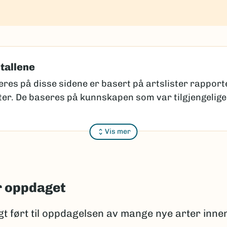
 tallene
eres på disse sidene er basert på artslister rapport
ter. De baseres på kunnskapen som var tilgjengelige
r er nye for vitenskapen må beskrives vitenskapelig
Vis mer
rdi det først må avgjøres at arten faktisk er ny.
i gamle eller lite tilgjengelige publikasjoner. Indivi
ike ut, kan ha store genetiske forskjeller og dermed 
r oppdaget
 diversitet).
ndre seg
gt ført til oppdagelsen av mange nye arter inne
and hann og hunn som to ulike arter før det ble klart