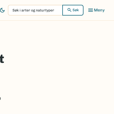
Søk
Søk
i
arter
og
naturtyper
t
e