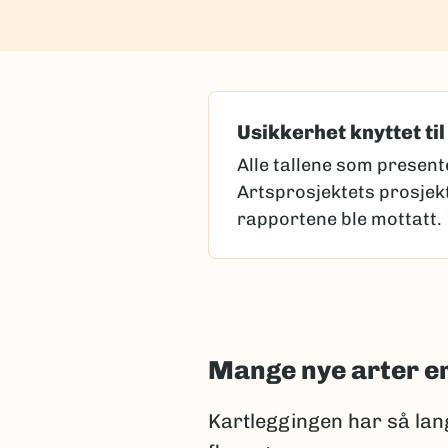
Usikkerhet knyttet til
Alle tallene som present
Artsprosjektets prosjek
rapportene ble mottatt.
Arter som forskere mene
kan være utfordrende, fo
Noen beskrivelser finnes 
ved første øyekast ser l
Mange nye arter e
som flere arter (kryptisk
Artsantallet kan også e
Kartleggingen har så lan
Selv Linné beskrev stokk