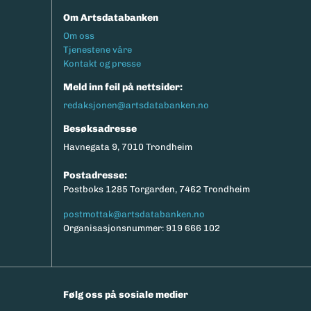
Om Artsdatabanken
Footermeny
Om oss
Tjenestene våre
Kontakt og presse
Meld inn feil på nettsider:
redaksjonen@artsdatabanken.no
Besøksadresse
Havnegata 9, 7010 Trondheim
Postadresse:
Postboks 1285 Torgarden, 7462 Trondheim
postmottak@artsdatabanken.no
Organisasjonsnummer: 919 666 102
Følg oss på sosiale medier