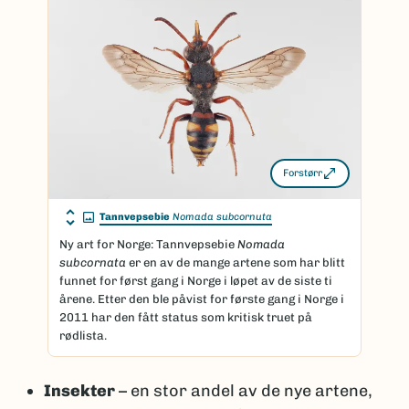
genetiske forskjeller og dermed regnes som
flere arter (kryptisk diversitet).
Artsantallet kan også endre seg
Selv Linné beskrev stokkand hann og hunn som
to ulike arter før det ble klart at det dreide seg
om samme art.
Noen arter kan variere mye i utseende, men med
Forstørr
molekylære teknikker, som DNA-analyser, kan
slike tilfeller oppklares.
Tannvepsebie
Nomada subcornuta
Taksonomi er dynamisk
Ny art for Norge: Tannvepsebie
Nomada
subcornata
er en av de mange artene som har blitt
Selv om et artsprosjekt er avsluttet, jobbes det
funnet for først gang i Norge i løpet av de siste ti
videre med artene i de vitenskapelige
årene. Etter den ble påvist for første gang i Norge i
institusjonene. Noen arter blir beskrevet, noen
2011 har den fått status som kritisk truet på
slås sammen, og noen splittes i flere arter etter
rødlista.
hvert som ny kunnskap kommer til.
Insekter
– en stor andel av de nye artene,