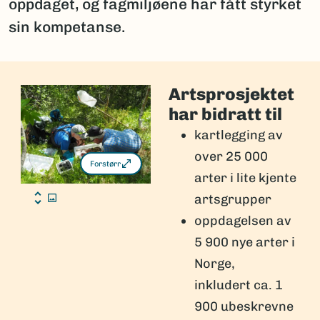
oppdaget, og fagmiljøene har fått styrket
sin kompetanse.
Artsprosjektet
har bidratt til
kartlegging av
over 25 000
Forstørr
arter i lite kjente
artsgrupper
oppdagelsen av
5 900 nye arter i
Norge,
inkludert ca. 1
900 ubeskrevne