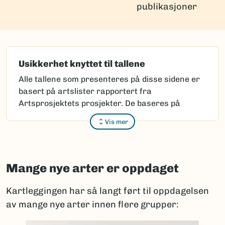
publikasjoner
Usikkerhet knyttet til tallene
Alle tallene som presenteres på disse sidene er
basert på artslister rapportert fra
Artsprosjektets prosjekter. De baseres på
kunnskapen som var tilgjengelige da rapportene
Vis mer
ble mottatt.
Arter som forskere mener er nye for
vitenskapen må beskrives vitenskapelig. Dette
Mange nye arter er oppdaget
kan være utfordrende, fordi det først må
avgjøres at arten faktisk er ny.
Kartleggingen har så langt ført til oppdagelsen
Noen beskrivelser finnes i gamle eller lite
av mange nye arter innen flere grupper:
tilgjengelige publikasjoner. Individer som ved
første øyekast ser like ut, kan ha store