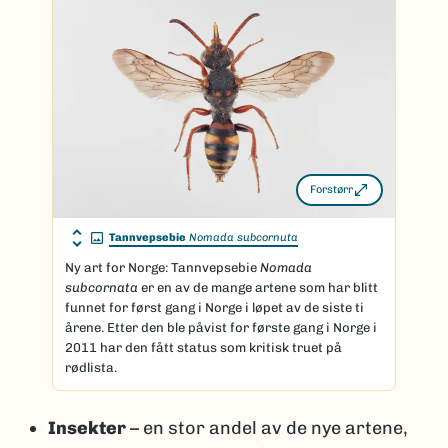
genetiske forskjeller og dermed regnes som
flere arter (kryptisk diversitet).
Artsantallet kan også endre seg
Selv Linné beskrev stokkand hann og hunn som
to ulike arter før det ble klart at det dreide seg
om samme art.
Noen arter kan variere mye i utseende, men med
Forstørr
molekylære teknikker, som DNA-analyser, kan
slike tilfeller oppklares.
Tannvepsebie
Nomada subcornuta
Taksonomi er dynamisk
Ny art for Norge: Tannvepsebie
Nomada
subcornata
er en av de mange artene som har blitt
Selv om et artsprosjekt er avsluttet, jobbes det
funnet for først gang i Norge i løpet av de siste ti
videre med artene i de vitenskapelige
årene. Etter den ble påvist for første gang i Norge i
institusjonene. Noen arter blir beskrevet, noen
2011 har den fått status som kritisk truet på
slås sammen, og noen splittes i flere arter etter
rødlista.
hvert som ny kunnskap kommer til.
Insekter
– en stor andel av de nye artene,