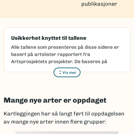
publikasjoner
Usikkerhet knyttet til tallene
Alle tallene som presenteres på disse sidene er
basert på artslister rapportert fra
Artsprosjektets prosjekter. De baseres på
kunnskapen som var tilgjengelige da rapportene
Vis mer
ble mottatt.
Arter som forskere mener er nye for
vitenskapen må beskrives vitenskapelig. Dette
Mange nye arter er oppdaget
kan være utfordrende, fordi det først må
avgjøres at arten faktisk er ny.
Kartleggingen har så langt ført til oppdagelsen
Noen beskrivelser finnes i gamle eller lite
av mange nye arter innen flere grupper:
tilgjengelige publikasjoner. Individer som ved
første øyekast ser like ut, kan ha store