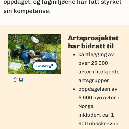
oppdaget, og fagmiljøene har fått styrket
sin kompetanse.
Artsprosjektet
har bidratt til
kartlegging av
over 25 000
Forstørr
arter i lite kjente
artsgrupper
oppdagelsen av
5 900 nye arter i
Norge,
inkludert ca. 1
900 ubeskrevne