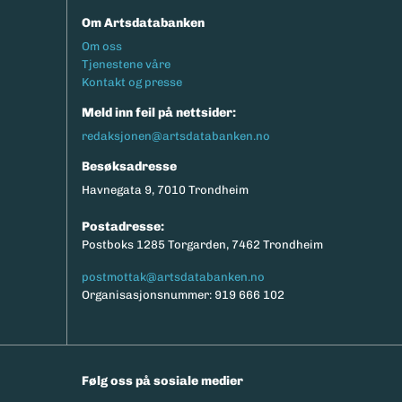
Om Artsdatabanken
Footermeny
Om oss
Tjenestene våre
Kontakt og presse
Meld inn feil på nettsider:
redaksjonen@artsdatabanken.no
Besøksadresse
Havnegata 9, 7010 Trondheim
Postadresse:
Postboks 1285 Torgarden, 7462 Trondheim
postmottak@artsdatabanken.no
Organisasjonsnummer: 919 666 102
Følg oss på sosiale medier