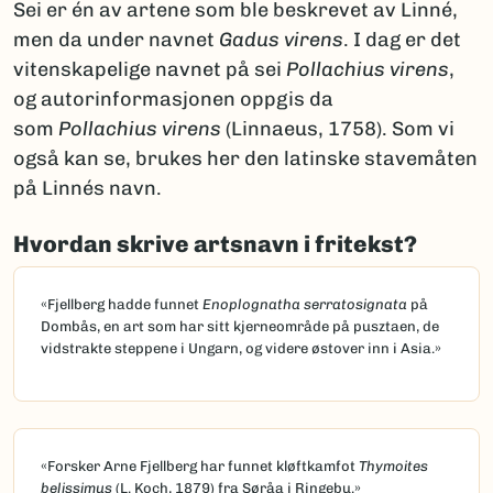
Sei er én av artene som ble beskrevet av Linné,
men da under navnet
Gadus virens
. I dag er det
vitenskapelige navnet på sei
Pollachius virens
,
og autorinformasjonen oppgis da
som
Pollachius virens
(Linnaeus, 1758). Som vi
også kan se, brukes her den latinske stavemåten
på Linnés navn.
Hvordan skrive artsnavn i fritekst?
«Fjellberg hadde funnet
Enoplognatha serratosignata
på
Dombås, en art som har sitt kjerneområde på pusztaen, de
vidstrakte steppene i Ungarn, og videre østover inn i Asia.»
«Forsker Arne Fjellberg har funnet kløftkamfot
Thymoites
belissimus
(L. Koch, 1879) fra Søråa i Ringebu.»