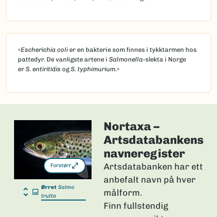
«
Escherichia coli
er en bakterie som finnes i tykktarmen hos
pattedyr. De vanligste artene i
Salmonella
-slekta i Norge
er
S. entiritidis
og
S. typhimurium.
»
Nortaxa –
Artsdatabankens
navneregister
Artsdatabanken har ett
Forstørr
anbefalt navn på hver
Ørret
Salmo
målform.
trutta
Finn fullstendig