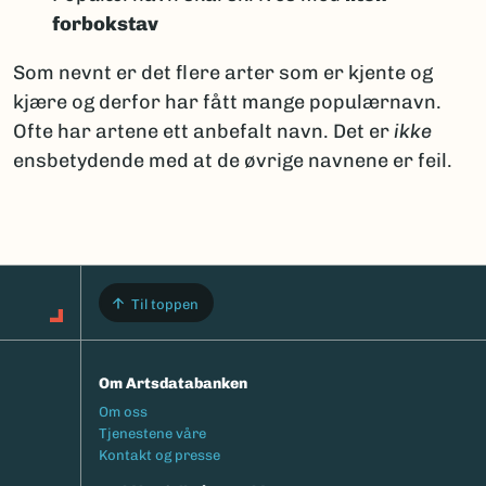
forbokstav
Som nevnt er det flere arter som er kjente og
kjære og derfor har fått mange populærnavn.
Ofte har artene ett anbefalt navn. Det er
ikke
ensbetydende med at de øvrige navnene er feil.
Til toppen
Om Artsdatabanken
Footermeny
Om oss
Tjenestene våre
Kontakt og presse