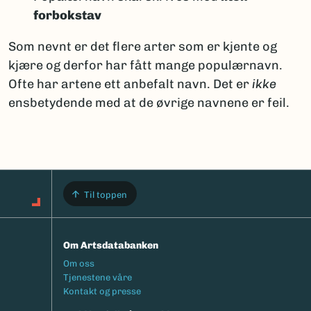
forbokstav
Som nevnt er det flere arter som er kjente og
kjære og derfor har fått mange populærnavn.
Ofte har artene ett anbefalt navn. Det er
ikke
ensbetydende med at de øvrige navnene er feil.
Til toppen
Om Artsdatabanken
Footermeny
Om oss
Tjenestene våre
Kontakt og presse