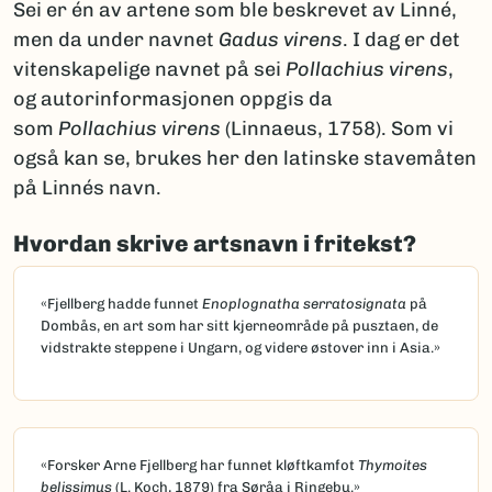
Sei er én av artene som ble beskrevet av Linné,
men da under navnet
Gadus virens
. I dag er det
vitenskapelige navnet på sei
Pollachius virens
,
og autorinformasjonen oppgis da
som
Pollachius virens
(Linnaeus, 1758). Som vi
også kan se, brukes her den latinske stavemåten
på Linnés navn.
Hvordan skrive artsnavn i fritekst?
«Fjellberg hadde funnet
Enoplognatha serratosignata
på
Dombås, en art som har sitt kjerneområde på pusztaen, de
vidstrakte steppene i Ungarn, og videre østover inn i Asia.»
«Forsker Arne Fjellberg har funnet kløftkamfot
Thymoites
belissimus
(L. Koch, 1879) fra Søråa i Ringebu.»