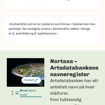
«
Escherichia coli
er en bakterie som finnes i tykktarmen hos
pattedyr. De vanligste artene i
Salmonella
-slekta i Norge
er
S. entiritidis
og
S. typhimurium.
»
Nortaxa –
Artsdatabankens
navneregister
Artsdatabanken har ett
Forstørr
anbefalt navn på hver
Ørret
Salmo
målform.
trutta
Finn fullstendig