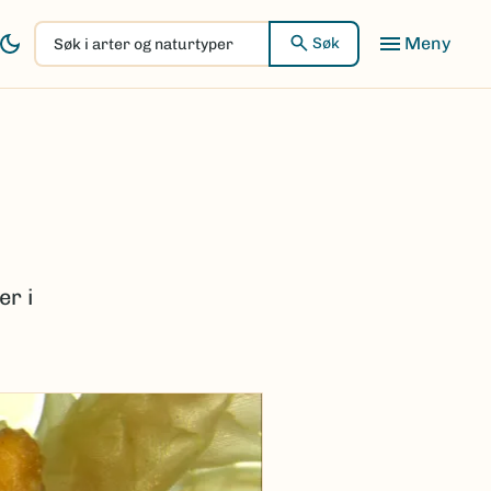
Søk
Søk
i
arter
og
naturtyper
er i