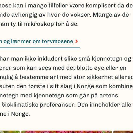
se kan i mange tilfeller være komplisert da de
eende avhengig av hvor de vokser. Mange av de
n ty til mikroskop for å se.
n og lær mer om torvmosene
ar man ikke inkludert slike små kjennetegn og
erer som kan sees med det blotte øye eller en
 mulig å bestemme art med stor sikkerhet allere
ssuten den første i sitt slag i Norge som kombin
nnetegn med kjennetegn som går på artens
bioklimatiske preferanser. Den inneholder alle
ne i Norge.