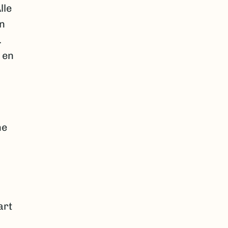
lle
n
.
 en
ne
art