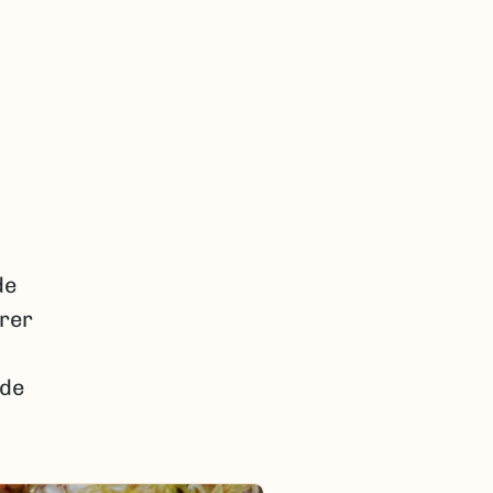
de
erer
 de