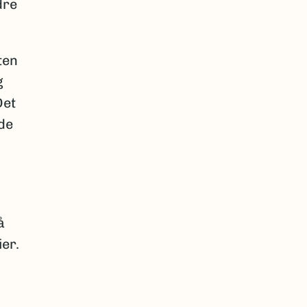
dre
ten
g
Det
 de
å
ier.