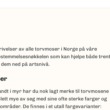
rivelser av alle torvmoser i Norge på våre
 bestemmelsesnøkkelen som kan hjelpe både tren
e dem ned på artsnivå.
ser
ndt i myr har du nok lagt merke til torvmosene
 slett mye av seg med sine ofte sterke farger og
områder. De finnes i et utall fargevarianter: