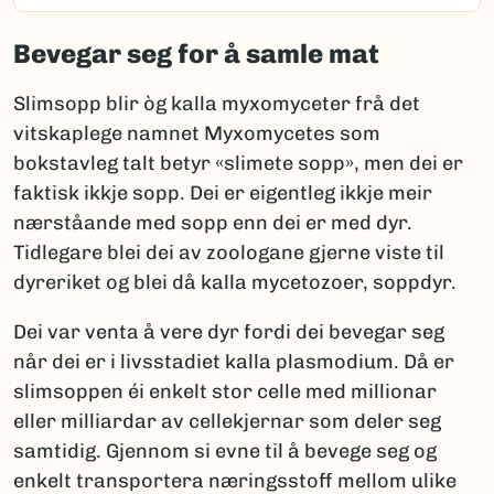
Bevegar seg for å samle mat
Slimsopp blir òg kalla myxomyceter frå det
vitskaplege namnet Myxomycetes som
bokstavleg talt betyr «slimete sopp», men dei er
faktisk ikkje sopp. Dei er eigentleg ikkje meir
nærståande med sopp enn dei er med dyr.
Tidlegare blei dei av zoologane gjerne viste til
dyreriket og blei då kalla mycetozoer, soppdyr.
Dei var venta å vere dyr fordi dei bevegar seg
når dei er i livsstadiet kalla plasmodium. Då er
slimsoppen éi enkelt stor celle med millionar
eller milliardar av cellekjernar som deler seg
samtidig. Gjennom si evne til å bevege seg og
enkelt transportera næringsstoff mellom ulike