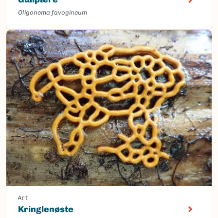
Oligonema favogineum
Art
Kringlenøste