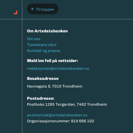
Til toppen
Om Artsdatabanken
Footermeny
Om oss
Tjenestene våre
Kontakt og presse
Meld inn feil på nettsider:
redaksjonen@artsdatabanken.no
Besøksadresse
Havnegata 9, 7010 Trondheim
Postadresse:
Postboks 1285 Torgarden, 7462 Trondheim
postmottak@artsdatabanken.no
Organisasjonsnummer: 919 666 102