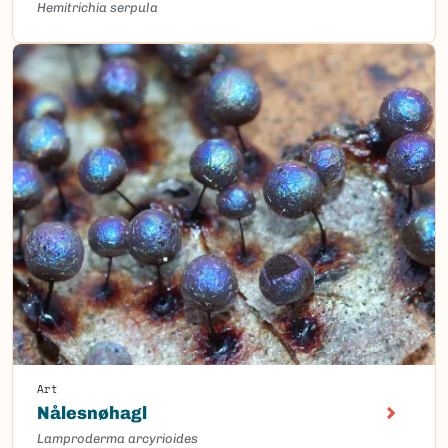
Hemitrichia serpula
Art
Nålesnøhagl
Lamproderma arcyrioides