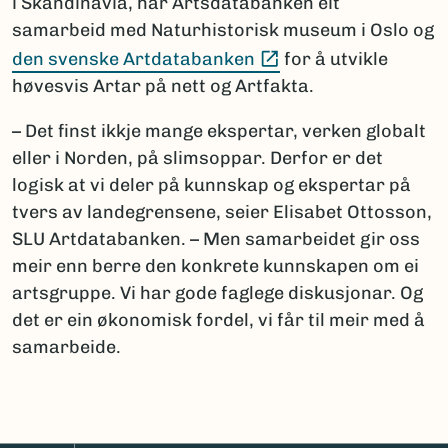
i Skandinavia, har Artsdatabanken eit
samarbeid med Naturhistorisk museum i Oslo og
(Ekstern lenke)
den svenske Artdatabanken
for å utvikle
høvesvis Artar på nett og Artfakta.
– Det finst ikkje mange ekspertar, verken globalt
eller i Norden, på slimsoppar. Derfor er det
logisk at vi deler på kunnskap og ekspertar på
tvers av landegrensene, seier Elisabet Ottosson,
SLU Artdatabanken. – Men samarbeidet gir oss
meir enn berre den konkrete kunnskapen om ei
artsgruppe. Vi har gode faglege diskusjonar. Og
det er ein økonomisk fordel, vi får til meir med å
samarbeide.