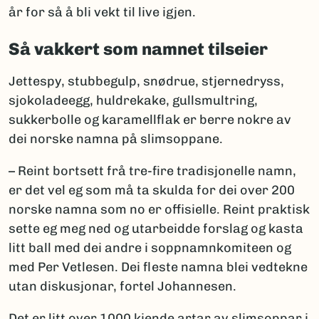
år for så å bli vekt til live igjen.
Så vakkert som namnet tilseier
Jettespy, stubbegulp, snødrue, stjernedryss,
sjokoladeegg, huldrekake, gullsmultring,
sukkerbolle og karamellflak er berre nokre av
dei norske namna på slimsoppane.
– Reint bortsett frå tre-fire tradisjonelle namn,
er det vel eg som må ta skulda for dei over 200
norske namna som no er offisielle. Reint praktisk
sette eg meg ned og utarbeidde forslag og kasta
litt ball med dei andre i soppnamnkomiteen og
med Per Vetlesen. Dei fleste namna blei vedtekne
utan diskusjonar, fortel Johannesen.
Det er litt over 1000 kjende artar av slimsoppar i