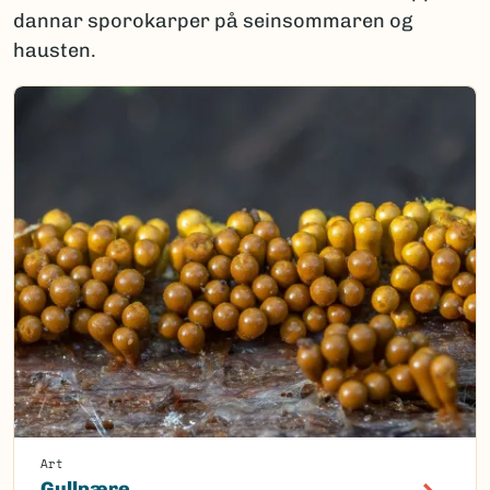
dannar sporokarper på seinsommaren og
hausten.
Art
Gullpære