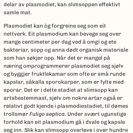
delar av plasmodiet, kan slimsoppen effektivt
samle mat.
Plasmodiet kan òg forgreine seg som eit
nettverk. Eit plasmodium kan bevege seg over
mange centimeter per dag ved å omgi og ete
bakteriar, sopp og anna dødt organisk materiale
som han søkjer opp. Når det er mangel på
næring omprogrammerer plasmodiet seg sjølv
og byggjer fruktlekamar som ofte er små runde
kapslar, såkalla sporokarper, som er fylte med
sporar. Det er i dette stadiet at slimsopp kan
artsbestemmast, sjølv om nokre artar også er
relativt godt kjende i plasmodiestadiet, til dømes
trollsmør
Fuligo septica
. Under svært ugunstige
forhold kan eit plasmodium gå i dvale og kapsle
seg inn. Slik kan slimsopp overleve i over hundre