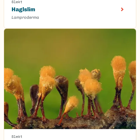
Slekt
Haglslim
Lamproderma
Slekt