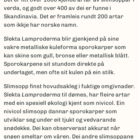
verda, og godt over 400 av dei er funne i
Skandinavia. Det er framleis rundt 200 artar
som ikkje har norske namn.
Slekta Lamproderma blir gjenkjend på sine
vakre metalliske kuleforma sporokarper som
kan skine som gull, bronse eller metallisk blått.
Sporokarpene sit stundom direkte på
underlaget, men ofte sit kulen på ein stilk.
Slimsopp finst hovudsakleg i fuktige omgivnader.
Slekta
Lamproderma
til dømes, har fleire artar
med ein spesiell økologi kjent som nivicol. Ein
nivicol slimsopp dannar sporokarper som
utviklar seg under eit tjukt og vedvarande
snødekke. Dei kan observerast akkurat når
snøen smeltar om våren. Dei andre slimsoppane