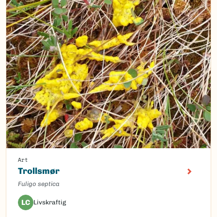
Art
Trollsmør
Fuligo septica
LC
Livskraftig