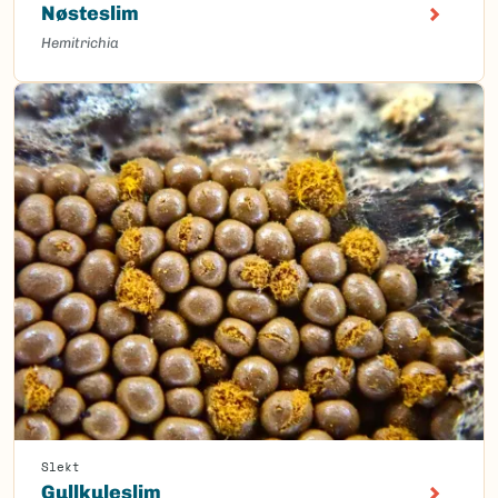
Nøsteslim
Hemitrichia
Slekt
Gullkuleslim