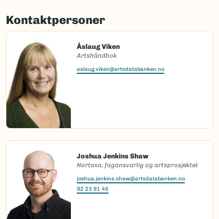
Kontaktpersoner
Åslaug Viken
Artshåndbok
aslaug.viken@artsdatabanken.no
Joshua Jenkins Shaw
Nortaxa, fagansvarlig og artsprosjektet
joshua.jenkins.shaw@artsdatabanken.no
92 23 91 45