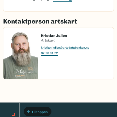
Kontaktperson artskart
Kristian Julien
Artskart
kristian.julien@artsdatabanken.no
92 26 01 22
Til toppen