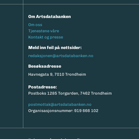
Om Artsdatabanken
Footermeny
Om oss
Tjenestene våre
Kontakt og presse
Meld inn feil på nettsider:
redaksjonen@artsdatabanken.no
Besøksadresse
Havnegata 9, 7010 Trondheim
Postadresse:
Postboks 1285 Torgarden, 7462 Trondheim
postmottak@artsdatabanken.no
Organisasjonsnummer: 919 666 102