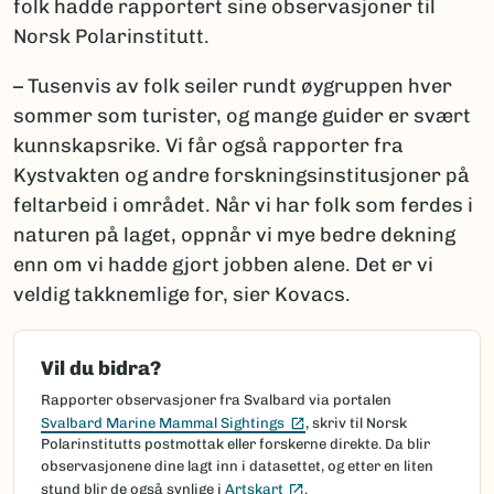
folk hadde rapportert sine observasjoner til
Norsk Polarinstitutt.
– Tusenvis av folk seiler rundt øygruppen hver
sommer som turister, og mange guider er svært
kunnskapsrike. Vi får også rapporter fra
Kystvakten og andre forskningsinstitusjoner på
feltarbeid i området. Når vi har folk som ferdes i
naturen på laget, oppnår vi mye bedre dekning
enn om vi hadde gjort jobben alene. Det er vi
veldig takknemlige for, sier Kovacs.
Vil du bidra?
Rapporter observasjoner fra Svalbard via portalen
(Ekstern lenke)
Svalbard Marine Mammal Sightings
, skriv til Norsk
Polarinstitutts postmottak eller forskerne direkte. Da blir
observasjonene dine lagt inn i datasettet, og etter en liten
(Ekstern lenke)
stund blir de også synlige i
Artskart
.