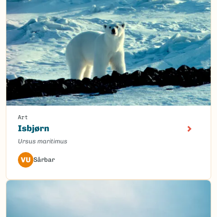
Art
Isbjørn
Ursus maritimus
VU
Sårbar