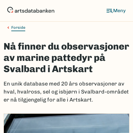
Hopp
til
hovedinnhold
Forside
Nå finner du observasjoner
av marine pattedyr på
Svalbard i Artskart
En unik database med 20 års observasjoner av
hval, hvalross, sel og isbjørn i Svalbard-området
er nå tilgjengelig for alle i Artskart.