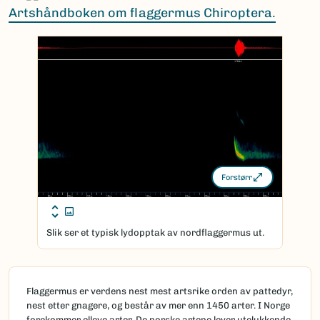
Artshåndboken om flaggermus Chiroptera.
Forstørr
Slik ser et typisk lydopptak av nordflaggermus ut.
Flaggermus er verdens nest mest artsrike orden av pattedyr,
nest etter gnagere, og består av mer enn 1450 arter. I Norge
forekommer elleve arter. De norske artene lever utelukkende