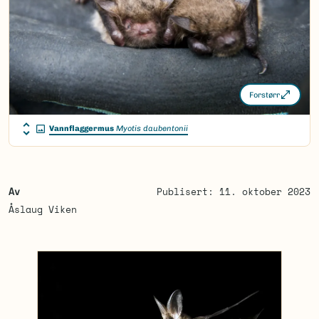
Forstørr
Vannflaggermus
Myotis daubentonii
Av
Publisert: 11. oktober 2023
Åslaug Viken