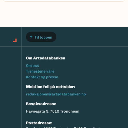
Til toppen
Om Artsdatabanken
Footermeny
Om oss
Tjenestene våre
Kontakt og presse
Meld inn feil på nettsider:
redaksjonen@artsdatabanken.no
Besøksadresse
Havnegata 9, 7010 Trondheim
Postadresse: