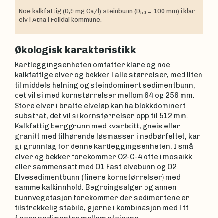
Noe kalkfattig (0,9 mg Ca/l) steinbunn (D
= 100 mm) i klar
50
elv i Atna i Folldal kommune.
Økologisk karakteristikk
Kartleggingsenheten omfatter klare og noe
kalkfattige elver og bekker i alle størrelser, med liten
til middels helning og steindominert sedimentbunn,
det vil si med kornstørrelser mellom 64 og 256 mm.
Store elver i bratte elveløp kan ha blokkdominert
substrat, det vil si kornstørrelser opp til 512 mm.
Kalkfattig berggrunn med kvartsitt, gneis eller
granitt med tilhørende løsmasser i nedbørfeltet, kan
gi grunnlag for denne kartleggingsenheten. I små
elver og bekker forekommer O2-C-4 ofte i mosaikk
eller sammensatt med O1 Fast elvebunn og O2
Elvesedimentbunn (finere kornstørrelser) med
samme kalkinnhold. Begroingsalger og annen
bunnvegetasjon forekommer der sedimentene er
tilstrekkelig stabile, gjerne i kombinasjon med litt