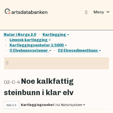
expand_more
Meny
Natur i Norge 2.0
Kartlegging
Limnisk kartlegging
Kartleggingsenheter 1:5000
O Elvebunnsystemer
O2 Elvesedimentbunn
Navigasjon
Noe kalkfattig
O2-C-4
steinbunn i klar elv
Kartleggingsenhet
i
Natursystem
NA
NiN 2.0