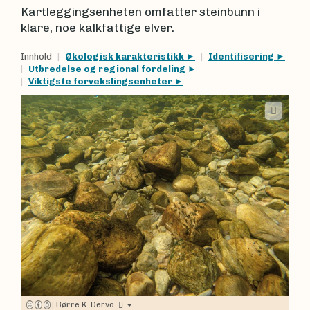
Kartleggingsenheten omfatter steinbunn i
klare, noe kalkfattige elver.
Innhold
Økologisk karakteristikk
Identifisering
Utbredelse og regional fordeling
Viktigste forvekslingsenheter
|
Børre K. Dervo