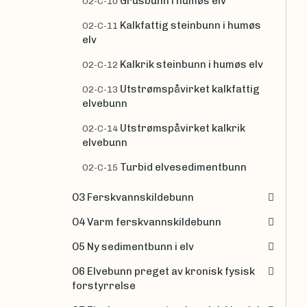
Grusbunn i humøs elv
O2-C-10
Kalkfattig steinbunn i humøs
O2-C-11
elv
Kalkrik steinbunn i humøs elv
O2-C-12
Utstrømspåvirket kalkfattig
O2-C-13
elvebunn
Utstrømspåvirket kalkrik
O2-C-14
elvebunn
Turbid elvesedimentbunn
O2-C-15
O3 Ferskvannskildebunn
O4 Varm ferskvannskildebunn
O5 Ny sedimentbunn i elv
O6 Elvebunn preget av kronisk fysisk
forstyrrelse