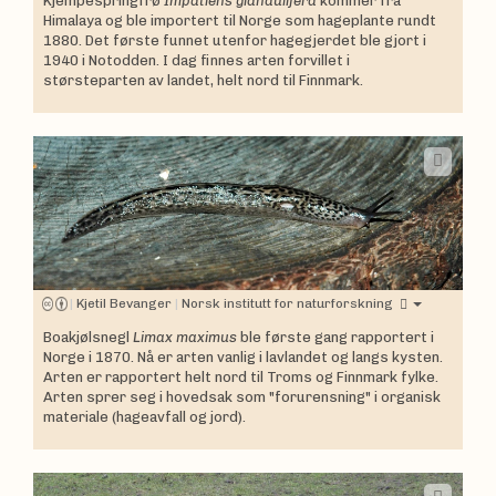
Kjempespringfrø
Impatiens glandulifera
kommer fra
Himalaya og ble importert til Norge som hageplante rundt
1880. Det første funnet utenfor hagegjerdet ble gjort i
1940 i Notodden. I dag finnes arten forvillet i
størsteparten av landet, helt nord til Finnmark.
|
Kjetil Bevanger
|
Norsk institutt for naturforskning
Boakjølsnegl
Limax maximus
ble første gang rapportert i
Norge i 1870. Nå er arten vanlig i lavlandet og langs kysten.
Arten er rapportert helt nord til Troms og Finnmark fylke.
Arten sprer seg i hovedsak som "forurensning" i organisk
materiale (hageavfall og jord).