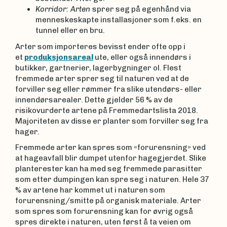
Korridor: Arten
sprer seg på egenhånd via
menneskeskapte installasjoner som f.eks. en
tunnel eller en bru.
Arter som importeres bevisst ender ofte opp i
et
produksjonsareal
ute, eller også innendørs i
butikker, gartnerier, lagerbygninger ol. Flest
fremmede arter sprer seg til naturen ved at de
forviller seg eller rømmer fra slike utendørs- eller
innendørsarealer. Dette gjelder 56 % av de
risikovurderte artene på Fremmedartslista 2018.
Majoriteten av disse er planter som forviller seg fra
hager.
Fremmede arter kan spres som «forurensning» ved
at hageavfall blir dumpet utenfor hagegjerdet. Slike
planterester kan ha med seg fremmede parasitter
som etter dumpingen kan spre seg i naturen. Hele 37
% av artene har kommet ut i naturen som
forurensning/smitte på organisk materiale. Arter
som spres som forurensning kan for øvrig også
spres direkte i naturen, uten først å ta veien om