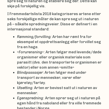
spre seg til naturen og etablere seg der. Dette kan
skje på forskjellig vis.
I Fremmedartslista 2018 kategoriseres artene etter
seks forskjellige måter de kan spre seg ut i naturen
på – såkalte spredningsveier. Disse er definert i en
internasjonal standard:
Rømming/forvilling:
Arten har rømt fra for
eksempel et oppdrettsanlegg eller forvillet seg
fra en hage.
«
Forurensning
»: Arten følger med levende/døde
organismer eller organisk materiale som
parasitt (dvs. den transporterte organismen er
vektor) eller som annen «smitte»
Blindpassasjer
: Arten følger med under
transport av mennesker, varer eller
kjøretøy/fartøy.
Utsetting:
Arten er bevisst satt ut i naturen av
mennesker.
Egenspredning:
Arten sprer seg ut i naturen på
egen hånd fra naboland eller fra ville fremmede
bestander i Norge.