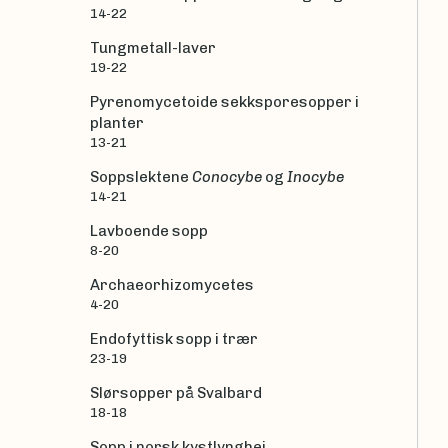
14-22
Tungmetall-laver
19-22
Pyrenomycetoide sekksporesopper i
planter
13-21
Soppslektene
Conocybe
og
Inocybe
14-21
Lavboende sopp
8-20
Archaeorhizomycetes
4-20
Endofyttisk sopp i trær
23-19
Slørsopper på Svalbard
18-18
Sopp i norsk kystlynghei