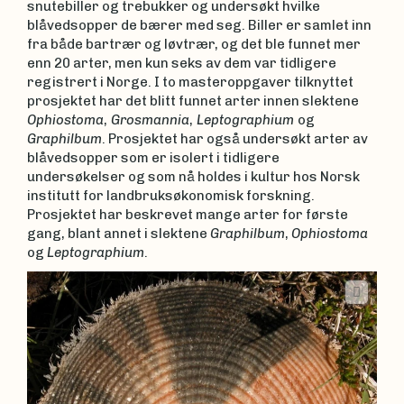
snutebiller og trebukker og undersøkt hvilke
blåvedsopper de bærer med seg. Biller er samlet inn
fra både bartrær og løvtrær, og det ble funnet mer
enn 20 arter, men kun seks av dem var tidligere
registrert i Norge. I to masteroppgaver tilknyttet
prosjektet har det blitt funnet arter innen slektene
Ophiostoma
,
Grosmannia
,
Leptographium
og
Graphilbum
. Prosjektet har også undersøkt arter av
blåvedsopper som er isolert i tidligere
undersøkelser og som nå holdes i kultur hos Norsk
institutt for landbruksøkonomisk forskning.
Prosjektet har beskrevet mange arter for første
gang, blant annet i slektene
Graphilbum
,
Ophiostoma
og
Leptographium
.