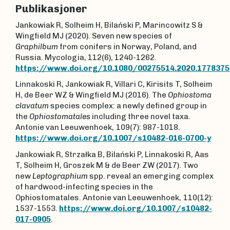
Publikasjoner
Jankowiak R, Solheim H, Bilański P, Marincowitz S &
Wingfield MJ (2020). Seven new species of
Graphilbum
from conifers in Norway, Poland, and
Russia. Mycologia, 112(6), 1240-1262.
https://www.doi.org/10.1080/00275514.2020.1778375
Linnakoski R, Jankowiak R, Villari C, Kirisits T, Solheim
H, de Beer WZ & Wingfield MJ (2016). The
Ophiostoma
clavatum
species complex: a newly defined group in
the
Ophiostomatales
including three novel taxa.
Antonie van Leeuwenhoek,
109(7): 987-1018.
https://www.doi.org/10.1007/s10482-016-0700-y
Jankowiak R, Strzałka B, Bilański P, Linnakoski R, Aas
T, Solheim H, Groszek M & de Beer ZW (2017). Two
new
Leptographium
spp. reveal an emerging complex
of hardwood-infecting species in the
Ophiostomatales. Antonie van Leeuwenhoek,
110(12):
1537-1553.
https://www.doi.org/10.1007/s10482-
017-0905
.