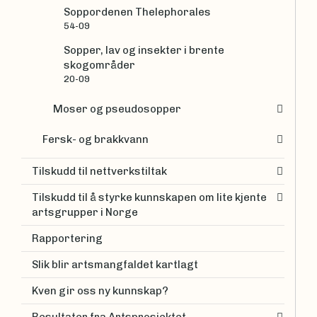
Soppordenen Thelephorales
54-09
Sopper, lav og insekter i brente
skogområder
20-09
Moser og pseudosopper
Fersk- og brakkvann
Tilskudd til nettverkstiltak
Tilskudd til å styrke kunnskapen om lite kjente
artsgrupper i Norge
Rapportering
Slik blir artsmangfaldet kartlagt
Kven gir oss ny kunnskap?
Resultater fra Artsprosjektet