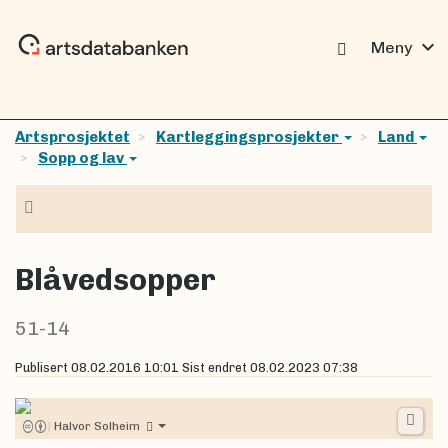
expand_more
Meny
Artsprosjektet
Kartleggingsprosjekter
Land
Sopp og lav
Navigasjon
Blåvedsopper
51-14
Publisert
08.02.2016 10:01
Sist endret
08.02.2023 07:38
|
Halvor Solheim