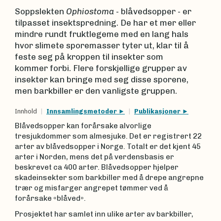
Soppslekten
Ophiostoma
- blåvedsopper - er
tilpasset insektspredning. De har et mer eller
mindre rundt fruktlegeme med en lang hals
hvor slimete sporemasser tyter ut, klar til å
feste seg på kroppen til insekter som
kommer forbi. Flere forskjellige grupper av
insekter kan bringe med seg disse sporene,
men barkbiller er den vanligste gruppen.
Innhold
Innsamlingsmetoder
Publikasjoner
Blåvedsopper kan forårsake alvorlige
tresjukdommer som almesjuke. Det er registrert 22
arter av blåvedsopper i Norge. Totalt er det kjent 45
arter i Norden, mens det på verdensbasis er
beskrevet ca 400 arter. Blåvedsopper hjelper
skadeinsekter som barkbiller med å drepe angrepne
trær og misfarger angrepet tømmer ved å
forårsake «blåved».
Prosjektet har samlet inn ulike arter av barkbiller,