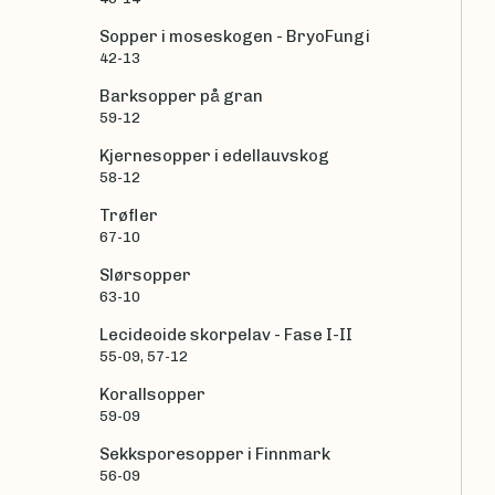
Sopper i moseskogen - BryoFungi
42-13
Barksopper på gran
59-12
Kjernesopper i edellauvskog
58-12
Trøfler
67-10
Slørsopper
63-10
Lecideoide skorpelav - Fase I-II
55-09, 57-12
Korallsopper
59-09
Sekksporesopper i Finnmark
56-09