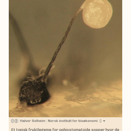
|
Halvor Solheim
|
Norsk institutt for bioøkonomi
Et typisk fruktlegeme for ophiostomatoide sopper hvor de