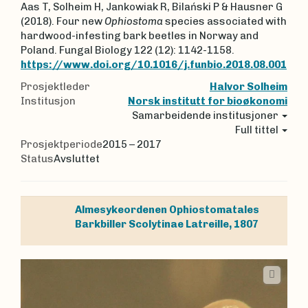
Aas T, Solheim H, Jankowiak R, Bilański P & Hausner G
(2018). Four new
Ophiostoma
species associated with
hardwood-infesting bark beetles in Norway and
Poland. Fungal Biology 122 (12): 1142-1158.
https://www.doi.org/10.1016/j.funbio.2018.08.001
Prosjektleder
Halvor Solheim
Institusjon
Norsk institutt for bioøkonomi
Samarbeidende institusjoner
Full tittel
Prosjektperiode
2015 – 2017
Status
Avsluttet
Almesykeordenen
Ophiostomatales
Barkbiller
Scolytinae
Latreille, 1807