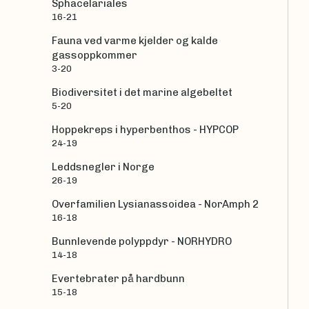
Sphacelariales
16-21
Fauna ved varme kjelder og kalde
gassoppkommer
3-20
Biodiversitet i det marine algebeltet
5-20
Hoppekreps i hyperbenthos - HYPCOP
24-19
Leddsnegler i Norge
26-19
Overfamilien Lysianassoidea - NorAmph 2
16-18
Bunnlevende polyppdyr - NORHYDRO
14-18
Evertebrater på hardbunn
15-18