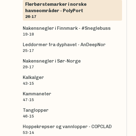
Flerbørstemarker i norske
havneområder - PolyPort
26-17
Nakensnegler i Finnmark - #Sneglebuss
19-18
Leddormer fra dyphavet - AnDeepNor
25-17
Nakensnegler i Sør-Norge
29-17
Kalkalger
43-15
Kammaneter
47-15
Tanglopper
46-15
Hoppekrepser og vannlopper - COPCLAD
53-14