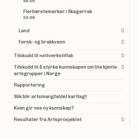
58-09
Flerbørstemarker i Skagerrak
53-09
Land
Fersk- og brakkvann
Tilskudd til nettverkstiltak
Tilskudd til å styrke kunnskapen om lite kjente
artsgrupper i Norge
Rapportering
Slik blir artsmangfaldet kartlagt
Kven gir oss ny kunnskap?
Resultater fra Artsprosjektet