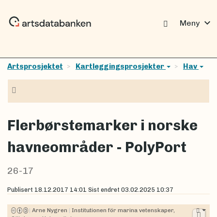
expand_more
Meny
Artsprosjektet
Kartleggingsprosjekter
Hav
Navigasjon
Flerbørstemarker i norske
havneområder - PolyPort
26-17
Publisert
18.12.2017 14:01
Sist endret
03.02.2025 10:37
|
Arne Nygren
|
Institutionen för marina vetenskaper,