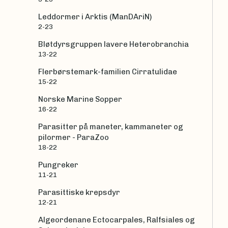
Leddormer i Arktis (ManDAriN)
2-23
Bløtdyrsgruppen lavere Heterobranchia
13-22
Flerbørstemark-familien Cirratulidae
15-22
Norske Marine Sopper
16-22
Parasitter på maneter, kammaneter og
pilormer - ParaZoo
18-22
Pungreker
11-21
Parasittiske krepsdyr
12-21
Algeordenane Ectocarpales, Ralfsiales og