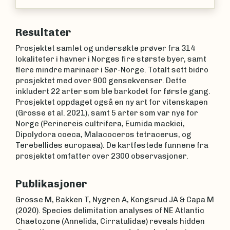
(Linnaeus, 1767)
Resultater
Prosjektet samlet og undersøkte prøver fra 314
lokaliteter i havner i Norges fire største byer, samt
flere mindre marinaer i Sør-Norge. Totalt sett bidro
prosjektet med over 900 gensekvenser. Dette
inkludert 22 arter som ble barkodet for første gang.
Prosjektet oppdaget også en ny art for vitenskapen
(Grosse et al. 2021), samt 5 arter som var nye for
Norge (Perinereis cultrifera, Eumida mackiei,
Dipolydora coeca, Malacoceros tetracerus, og
Terebellides europaea). De kartfestede funnene fra
prosjektet omfatter over 2300 observasjoner.
Publikasjoner
Grosse M, Bakken T, Nygren A, Kongsrud JA & Capa M
(2020). Species delimitation analyses of NE Atlantic
Chaetozone (Annelida, Cirratulidae) reveals hidden