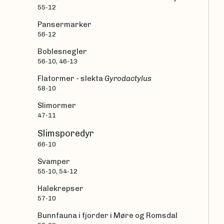
55-12
Pansermarker
56-12
Boblesnegler
56-10, 46-13
Flatormer - slekta
Gyrodactylus
58-10
Slimormer
47-11
Slimsporedyr
66-10
Svamper
55-10, 54-12
Halekrepser
57-10
Bunnfauna i fjorder i Møre og Romsdal