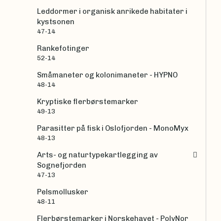
Leddormer i organisk anrikede habitater i
kystsonen
47-14
Rankefotinger
52-14
Småmaneter og kolonimaneter - HYPNO
48-14
Kryptiske flerbørstemarker
49-13
Parasitter på fisk i Oslofjorden - MonoMyx
48-13
Arts- og naturtypekartlegging av
Sognefjorden
47-13
Pelsmollusker
48-11
Flerbørstemarker i Norskehavet - PolyNor