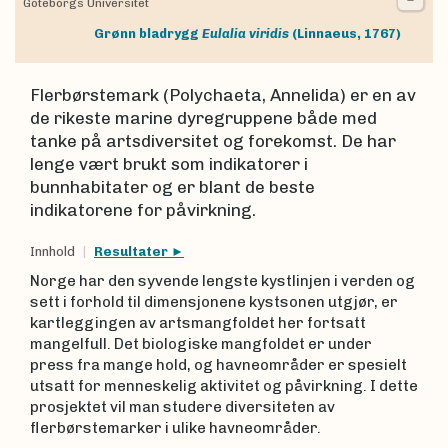
Göteborgs Universitet
Grønn bladrygg
Eulalia viridis
(Linnaeus, 1767)
Flerbørstemark (Polychaeta, Annelida) er en av
de rikeste marine dyregruppene både med
tanke på artsdiversitet og forekomst. De har
lenge vært brukt som indikatorer i
bunnhabitater og er blant de beste
indikatorene for påvirkning.
Innhold
Resultater
Norge har den syvende lengste kystlinjen i verden og
sett i forhold til dimensjonene kystsonen utgjør, er
kartleggingen av artsmangfoldet her fortsatt
mangelfull. Det biologiske mangfoldet er under
press fra mange hold, og havneområder er spesielt
utsatt for menneskelig aktivitet og påvirkning. I dette
prosjektet vil man studere diversiteten av
flerbørstemarker i ulike havneområder.