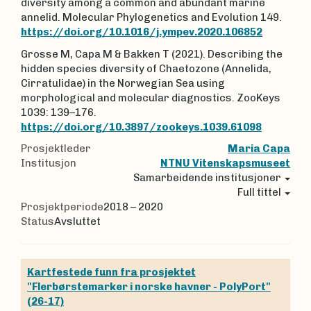
diversity among a common and abundant marine
annelid. Molecular Phylogenetics and Evolution 149.
https://doi.org/10.1016/j.ympev.2020.106852
Grosse M, Capa M & Bakken T (2021). Describing the
hidden species diversity of Chaetozone (Annelida,
Cirratulidae) in the Norwegian Sea using
morphological and molecular diagnostics. ZooKeys
1039: 139–176.
https://doi.org/10.3897/zookeys.1039.61098
Prosjektleder
Maria Capa
Institusjon
NTNU Vitenskapsmuseet
Samarbeidende institusjoner
Full tittel
Prosjektperiode
2018 – 2020
Status
Avsluttet
Kartfestede funn fra prosjektet
"Flerbørstemarker i norske havner - PolyPort"
(26-17)