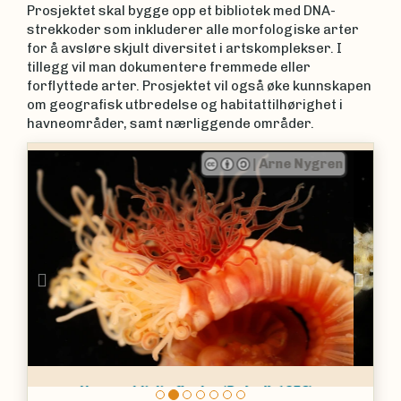
Prosjektet skal bygge opp et bibliotek med DNA-
strekkoder som inkluderer alle morfologiske arter
for å avsløre skjult diversitet i artskomplekser. I
tillegg vil man dokumentere fremmede eller
forflyttede arter. Prosjektet vil også øke kunnskapen
om geografisk utbredelse og habitattilhørighet i
havneområder, samt nærliggende områder.
|
Arne Nygren
Previous
Nex
Flekket bladrygg
Phyllodoce maculata