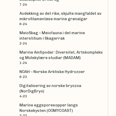
7-24
Avdekking av det rike, skjulte mangfaldet av
mikrofilamentøse marine grønalgar
6-24
MeioSkag – Meiofauna i det marine
interstitium i Skagerrak
2-24
Marine Amfipodar: Diversitet, Artskompleks
og Molekylære studiar (MADAM)
1-24
NOAH – Norske Arktiske Hydrozoer
6-23
Digitalisering av norske bryozoa
(NorDigBryo)
4-23
Marine eggsporesopper langs
Norskekysten (OOMYCOAST)
3-23