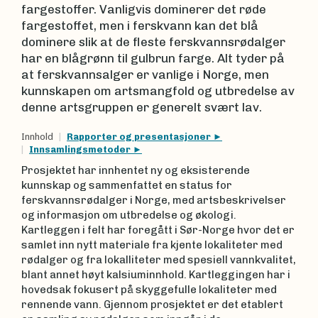
fargestoffer. Vanligvis dominerer det røde
fargestoffet, men i ferskvann kan det blå
dominere slik at de fleste ferskvannsrødalger
har en blågrønn til gulbrun farge. Alt tyder på
at ferskvannsalger er vanlige i Norge, men
kunnskapen om artsmangfold og utbredelse av
denne artsgruppen er generelt svært lav.
Innhold
Rapporter og presentasjoner
Innsamlingsmetoder
Prosjektet har innhentet ny og eksisterende
kunnskap og sammenfattet en status for
ferskvannsrødalger i Norge, med artsbeskrivelser
og informasjon om utbredelse og økologi.
Kartleggen i felt har foregått i Sør-Norge hvor det er
samlet inn nytt materiale fra kjente lokaliteter med
rødalger og fra lokalliteter med spesiell vannkvalitet,
blant annet høyt kalsiuminnhold. Kartleggingen har i
hovedsak fokusert på skyggefulle lokaliteter med
rennende vann. Gjennom prosjektet er det etablert