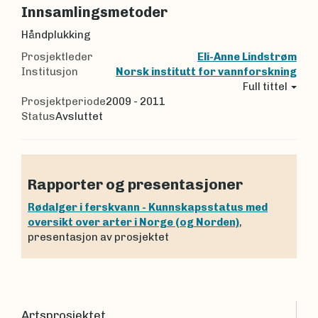
Innsamlingsmetoder
Håndplukking
Prosjektleder
Eli-Anne Lindstrøm
Institusjon
Norsk institutt for vannforskning
Full tittel
Prosjektperiode
2009 - 2011
Status
Avsluttet
Rapporter og presentasjoner
Rødalger i ferskvann - Kunnskapsstatus med
oversikt over arter i Norge (og Norden)
,
presentasjon av prosjektet
Artsprosjektet