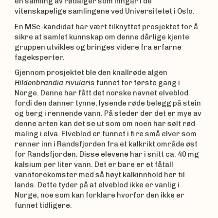
en samling av rødalger som inngår i de
vitenskapelige samlingene ved Universitetet i Oslo.
En MSc-kandidat har vært tilknyttet prosjektet for å
sikre at samlet kunnskap om denne dårlige kjente
gruppen utvikles og bringes videre fra erfarne
fageksperter.
Gjennom prosjektet ble den knallrøde algen
Hildenbrandia rivularis
funnet for første gang i
Norge. Denne har fått det norske navnet elveblod
fordi den danner tynne, lysende røde belegg på stein
og berg i rennende vann. På steder der det er mye av
denne arten kan det se ut som om noen har sølt rød
maling i elva. Elveblod er funnet i fire små elver som
renner inn i Randsfjorden fra et kalkrikt område øst
for Randsfjorden. Disse elevene har i snitt ca. 40 mg
kalsium per liter vann. Det er bare er et fåtall
vannforekomster med så høyt kalkinnhold her til
lands. Dette tyder på at elveblod ikke er vanlig i
Norge, noe som kan forklare hvorfor den ikke er
funnet tidligere.