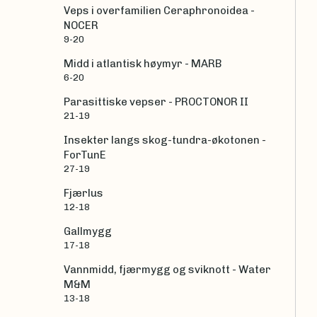
Veps i overfamilien Ceraphronoidea -
NOCER
9-20
Midd i atlantisk høymyr - MARB
6-20
Parasittiske vepser - PROCTONOR II
21-19
Insekter langs skog-tundra-økotonen -
ForTunE
27-19
Fjærlus
12-18
Gallmygg
17-18
Vannmidd, fjærmygg og sviknott - Water
M&M
13-18