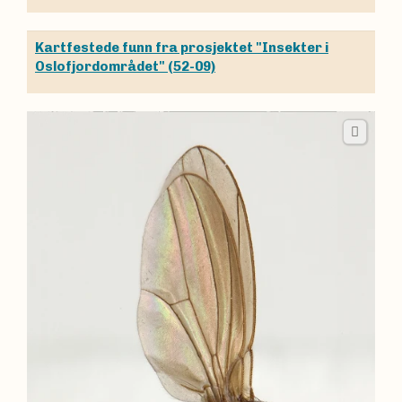
Kartfestede funn fra prosjektet "Insekter i
Oslofjordområdet" (52-09)