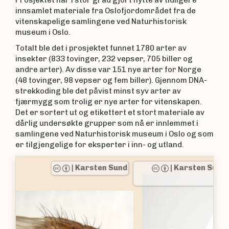
innsamlet materiale fra Oslofjordområdet fra de
vitenskapelige samlingene ved Naturhistorisk
museum i Oslo.
Totalt ble det i prosjektet funnet 1780 arter av
insekter (833 tovinger, 232 vepser, 705 biller og
andre arter). Av disse var 151 nye arter for Norge
(48 tovinger, 98 vepser og fem biller). Gjennom DNA-
strekkoding ble det påvist minst syv arter av
fjærmygg som trolig er nye arter for vitenskapen.
Det er sortert ut og etikettert et stort materiale av
dårlig undersøkte grupper som nå er innlemmet i
samlingene ved Naturhistorisk museum i Oslo og som
er tilgjengelige for eksperter i inn- og utland.
|
Karsten Sund
|
Naturhistorisk museum,
Universitetet i Oslo