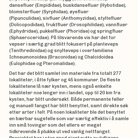
dansefluer (Empididae), buskdansefluer (Hybotidae),
blomsterfluer (Syrphidae), øyefluer
(Pipunculidae), sivfluer (Anthomyzidae), styltefluer
(Dolicopodidae), fruktfluer (Drosophilidae), vannfluer
(Ephydridae), pukkelfluer (Phoridae) og springfluer
(Sphaeroceridae). På tilsvarende vis har det for
vepser i særlig grad blitt fokusert på planteveps
(Tenthredinidae) og snylteveps i overfamiliene
Ichneumonoidea (Braconidae) og Chalcidoidea
(Eulophidae og Pteromalidae).
Det har det blitt samlet inn materiale fra totalt 277
lokaliteter, i åtte fylker og 45 kommuner. De fleste
lokalitetene lå nær kysten, mens også enkelte
lokaliteter noe lenger inn i landet, opp til 20 km fra
kysten, har blitt undersøkt. Både permanente feller
og manuell fangst har blitt benyttet, samt direkte søk
etter arter i felt. På noen lokaliteter ble det benyttet
en bærbar sugefelle som var særlig effektiv i å samle
inn små tovinger som det ellers er meget
tidkrevende å plukke ut ved vanlig nettfangst.
Prosjektet har i stor grad gjort nytte av tidligere