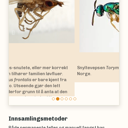
Previous
Nex
Snyltevepsen
Torymus stenus
er en ny art for
Norge.
Innsamlingsmetoder
Både permanente feller og manuell fangst har