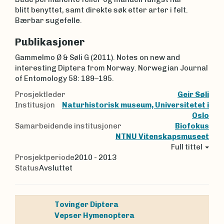
blitt benyttet, samt direkte søk etter arter i felt.
Bærbar sugefelle.
Publikasjoner
Gammelmo Ø & Søli G (2011). Notes on new and
interesting Diptera from Norway. Norwegian Journal
of Entomology 58: 189–195.
Prosjektleder
Geir Søli
Institusjon
Naturhistorisk museum, Universitetet i
Oslo
Samarbeidende institusjoner
Biofokus
NTNU Vitenskapsmuseet
Full tittel
Prosjektperiode
2010 - 2013
Status
Avsluttet
Tovinger
Diptera
Vepser
Hymenoptera