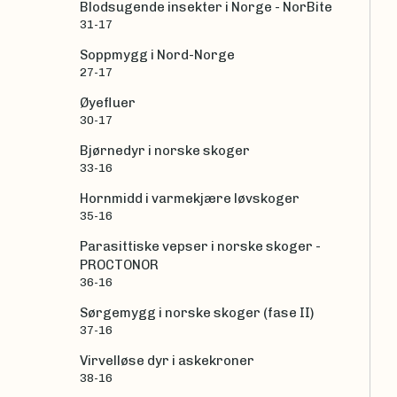
Blodsugende insekter i Norge - NorBite
31-17
Soppmygg i Nord-Norge
27-17
Øyefluer
30-17
Bjørnedyr i norske skoger
33-16
Hornmidd i varmekjære løvskoger
35-16
Parasittiske vepser i norske skoger -
PROCTONOR
36-16
Sørgemygg i norske skoger (fase II)
37-16
Virvelløse dyr i askekroner
38-16