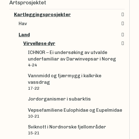
Artsprosjektet
Kartleggingsprosjekter
Hav
Land
Virvelløse dyr
ICHNOR – Ei undersøking av utvalde
underfamiliar av Darwinvepsar i Noreg
4-24
Vannmidd og fjærmygg i kalkrike
vassdrag
17-22
Jordorganismer i subarktis
Vepsefamiliene Eulophidae og Eupelmidae
10-21
Sviknott i Nordnorske fjellområder
15-21