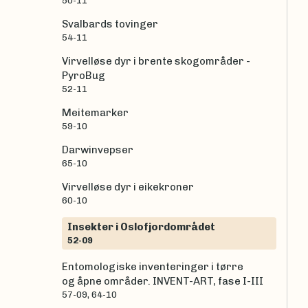
50-11
Svalbards tovinger
54-11
Virvelløse dyr i brente skogområder -
PyroBug
52-11
Meitemarker
59-10
Darwinvepser
65-10
Virvelløse dyr i eikekroner
60-10
Insekter i Oslofjordområdet
52-09
Entomologiske inventeringer i tørre
og åpne områder. INVENT-ART, fase I-III
57-09, 64-10