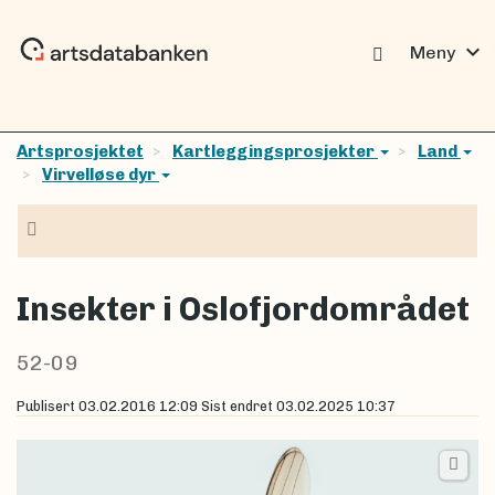
expand_more
Meny
Artsprosjektet
Kartleggingsprosjekter
Land
Virvelløse dyr
Navigasjon
Insekter i Oslofjordområdet
52-09
Publisert
03.02.2016 12:09
Sist endret
03.02.2025 10:37