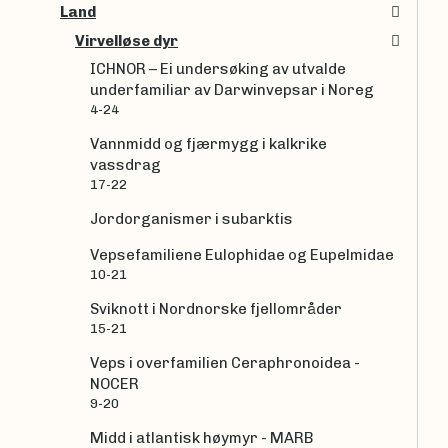
Land
Virvelløse dyr
ICHNOR – Ei undersøking av utvalde
underfamiliar av Darwinvepsar i Noreg
4-24
Vannmidd og fjærmygg i kalkrike
vassdrag
17-22
Jordorganismer i subarktis
Vepsefamiliene Eulophidae og Eupelmidae
10-21
Sviknott i Nordnorske fjellområder
15-21
Veps i overfamilien Ceraphronoidea -
NOCER
9-20
Midd i atlantisk høymyr - MARB