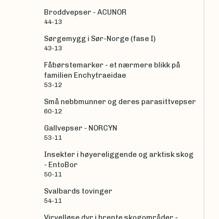
Broddvepser - ACUNOR
44-13
Sørgemygg i Sør-Norge (fase I)
43-13
Fåbørstemarker - et nærmere blikk på
familien Enchytraeidae
53-12
Små nebbmunner og deres parasittvepser
60-12
Gallvepser - NORCYN
53-11
Insekter i høyereliggende og arktisk skog
- EntoBor
50-11
Svalbards tovinger
54-11
Virvelløse dyr i brente skogområder -