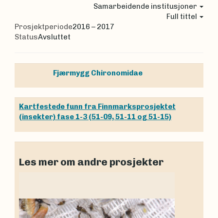
Samarbeidende institusjoner
Full tittel
Prosjektperiode
2016 – 2017
Status
Avsluttet
Fjærmygg
Chironomidae
Kartfestede funn fra Finnmarksprosjektet
(insekter) fase 1-3 (51-09, 51-11 og 51-15)
Les mer om andre prosjekter