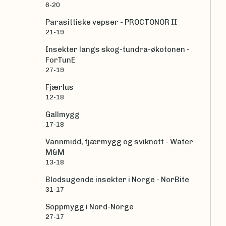
6-20
Parasittiske vepser - PROCTONOR II
21-19
Insekter langs skog-tundra-økotonen -
ForTunE
27-19
Fjærlus
12-18
Gallmygg
17-18
Vannmidd, fjærmygg og sviknott - Water
M&M
13-18
Blodsugende insekter i Norge - NorBite
31-17
Soppmygg i Nord-Norge
27-17