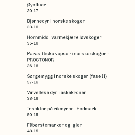
Øyefluer
30-17
Bjørnedyr i norske skoger
33-16
Hornmidd i varmekjære løvskoger
35-16
Parasittiske vepser i norske skoger -
PROCTONOR
36-16
Sørgemygg i norske skoger (fase II)
37-16
Virvelløse dyr i askekroner
38-16
Insekter på rikmyrer i Hedmark
50-15
Fåbørstemarker og igler
48-15