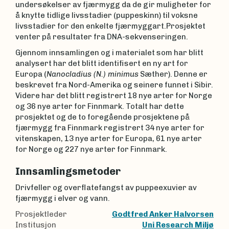
undersøkelser av fjærmygg da de gir muligheter for
å knytte tidlige livsstadier (puppeskinn) til voksne
livsstadier for den enkelte fjærmyggart.Prosjektet
venter på resultater fra DNA-sekvenseringen.
Gjennom innsamlingen og i materialet som har blitt
analysert har det blitt identifisert en ny art for
Europa (
Nanocladius (N.) minimus
Sæther). Denne er
beskrevet fra Nord-Amerika og seinere funnet i Sibir.
Videre har det blitt registrert 18 nye arter for Norge
og 36 nye arter for Finnmark. Totalt har dette
prosjektet og de to foregående prosjektene på
fjærmygg fra Finnmark registrert 34 nye arter for
vitenskapen, 13 nye arter for Europa, 61 nye arter
for Norge og 227 nye arter for Finnmark.
Innsamlingsmetoder
Drivfeller og overflatefangst av puppeexuvier av
fjærmygg i elver og vann.
Prosjektleder
Godtfred Anker Halvorsen
Institusjon
Uni Research Miljø