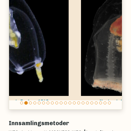
Previous
Nex
Neoturris breviconis
(Murbach &
Shearer, 1902)
Innsamlingsmetoder