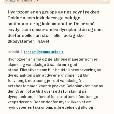
|
Aino Hosia
Hydrozoer er en gruppe av nesledyr i rekken
Cnidaria som inkluderer geleaktige
småmaneter og kolonimaneter. De er små
rovdyr som spiser andre dyreplankton og som
derfor spiller en stor rolle i pelagiske
økosystemer i havet.
Innhold
Innsamlingsmetoder
Hydrozoer er små og gelatinøse maneter som er
skjøre og vanskelige å samle inn i god
stand. Fiksativer som blir brukt til preservering av
dyreplankton gjør at dyrene krymper og blir
forvrengt, noe som gjør det vanskelig å
artsbestemme fikserte prøver. Geleplankton har av
den grunn ofte blitt oversett i forskning på
dyreplankton, til fordel for de lettere håndterlige
krepsdyrene. Det er derfor mye vi ikke vet om
hydrozoenes taksonomi, utbredelse og økologi.