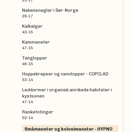
25-17
Nakensnegler i Sør-Norge
29-17
Kalkalger
43-15
Kammaneter
47-15
Tanglopper
46-15
Hoppekrepser og vannlopper - COPCLAD
53-14
Leddormer i organisk anrikede habitater i
kystsonen
47-14
Rankefotinger
52-14
Småmaneter og kolonimaneter - HYPNO