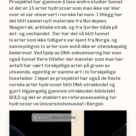
Prosjektet har gjennom å lese andre studier funnet
ut det er 15 arter hydrozoer som man ikke var klar
over at var observert i norske farvann. I tillegg har
det blitt samlet nytt materiale fra Nordsjøen,
Skagerrak, arktiske strøk, og fra fjorder både på
øst- og vestlandet. Der har det nå blitt funnet
ni arter som ikke tidligere var kjent fra Norge, og
sannsynligvis to arter som ennå ikke er vitenskapelig
beskrevet. Ved hjelp av DNA-sekvensering har man
også funnet flere tilfeller der maneter som man har
antatt har vært forskjellige arter på grunn av
utseende, egentlig er samme art i to forskjellige
livsstadier. I løpet av prosjektet har også de fleste
norske arter hydrozoer blitt DNA-strekkodet og
gjort tilgjengelig gjennom strekkodet-bibilotekt
BOLD og det er etablert en referansesamling for
hydrozoer ve Universitetsmuseet i Bergen.
|
Aino Hosia