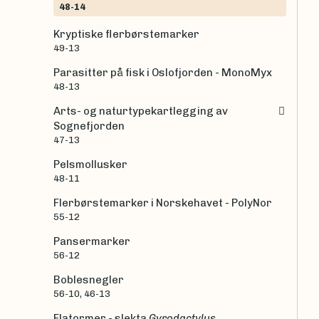
48-14
Kryptiske flerbørstemarker
49-13
Parasitter på fisk i Oslofjorden - MonoMyx
48-13
Arts- og naturtypekartlegging av
Sognefjorden
47-13
Pelsmollusker
48-11
Flerbørstemarker i Norskehavet - PolyNor
55-12
Pansermarker
56-12
Boblesnegler
56-10, 46-13
Flatormer - slekta
Gyrodactylus