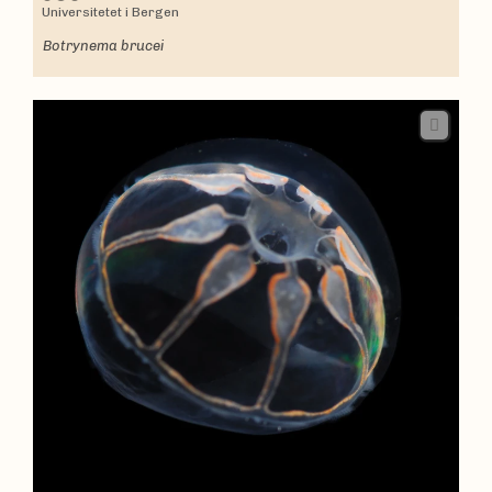
Universitetet i Bergen
Botrynema brucei