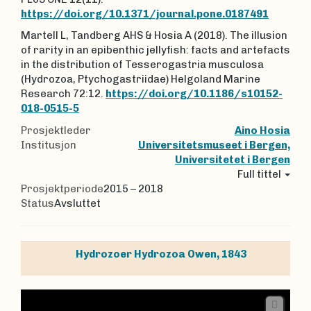
https://doi.org/10.1371/journal.pone.0187491
Martell L, Tandberg AHS & Hosia A (2018). The illusion
of rarity in an epibenthic jellyfish: facts and artefacts
in the distribution of Tesserogastria musculosa
(Hydrozoa, Ptychogastriidae) Helgoland Marine
Research 72:12.
https://doi.org/10.1186/s10152-
018-0515-5
Prosjektleder
Aino Hosia
Institusjon
Universitetsmuseet i Bergen,
Universitetet i Bergen
Full tittel
Prosjektperiode
2015 – 2018
Status
Avsluttet
Hydrozoer
Hydrozoa
Owen, 1843