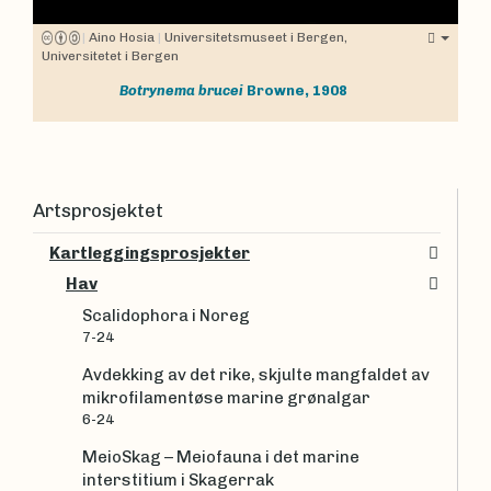
|
Aino Hosia
|
Universitetsmuseet i Bergen,
Universitetet i Bergen
Botrynema brucei
Browne, 1908
Artsprosjektet
Kartleggingsprosjekter
Hav
Scalidophora i Noreg
7-24
Avdekking av det rike, skjulte mangfaldet av
mikrofilamentøse marine grønalgar
6-24
MeioSkag – Meiofauna i det marine
interstitium i Skagerrak