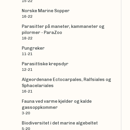
15-22
Norske Marine Sopper
16-22
Parasitter på maneter, kammaneter og
pilormer - ParaZoo
18-22
Pungreker
11-21
Parasittiske krepsdyr
12-21
Algeordenane Ectocarpales, Ralfsiales og
Sphacelariales
16-21
Fauna ved varme kjelder og kalde
gassoppkommer
3-20
Biodiversitet i det marine algebeltet
5-20