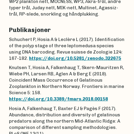
WP2 plankton nett, MOCNESS, WP3, Åkra-trål, andre
typer trål, Juday nett, MIK-nett, Multinet, Agassiz-
trål, RP-slede, snorkling og håndplukking.
Publikasjoner
Schuchert P, Hosia A & Leclère L (2017). Identification
of the polyp stage of three leptomedusa species
using DNA barcoding. Revue suisse de Zoologie 124:
167-182.
https://doi.org/10.5281/zenodo.322675
Knutsen T, Hosia A, Falkenhaug T, Skern-Mauritzen R,
Wiebe PH, Larsen RB, Aglen A & Berg E (2018).
Coincident Mass Occurrence of Gelatinous
Zooplankton in Northern Norway. Frontiers in marine
Science 5: 158.
https://doi.org/10.3389/fmars.2018.00158
Hosia A, Falkenhaug T, Baxter EJ & Pagès F (2017).
Abundance, distribution and diversity of gelatinous
predators along the northern Mid-Atlantic Ridge: A
comparison of different sampling methodologies.
PLoS ONE 12(11).