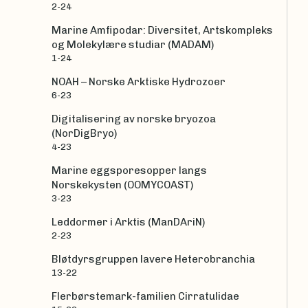
2-24
Marine Amfipodar: Diversitet, Artskompleks
og Molekylære studiar (MADAM)
1-24
NOAH – Norske Arktiske Hydrozoer
6-23
Digitalisering av norske bryozoa
(NorDigBryo)
4-23
Marine eggsporesopper langs
Norskekysten (OOMYCOAST)
3-23
Leddormer i Arktis (ManDAriN)
2-23
Bløtdyrsgruppen lavere Heterobranchia
13-22
Flerbørstemark-familien Cirratulidae