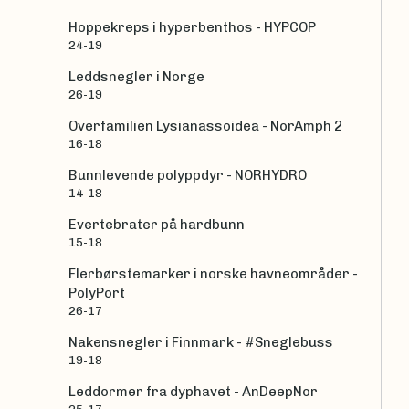
Hoppekreps i hyperbenthos - HYPCOP
24-19
Leddsnegler i Norge
26-19
Overfamilien Lysianassoidea - NorAmph 2
16-18
Bunnlevende polyppdyr - NORHYDRO
14-18
Evertebrater på hardbunn
15-18
Flerbørstemarker i norske havneområder -
PolyPort
26-17
Nakensnegler i Finnmark - #Sneglebuss
19-18
Leddormer fra dyphavet - AnDeepNor