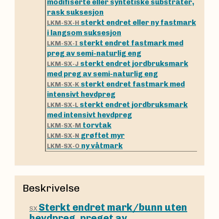
modifiserte eller syntetiske substrater,
rask suksesjon
sterkt endret eller ny fastmark
LKM-SX-H
i langsom suksesjon
sterkt endret fastmark med
LKM-SX-I
preg av semi-naturlig eng
sterkt endret jordbruksmark
LKM-SX-J
med preg av semi-naturlig eng
sterkt endret fastmark med
LKM-SX-K
intensivt hevdpreg
sterkt endret jordbruksmark
LKM-SX-L
med intensivt hevdpreg
torvtak
LKM-SX-M
grøftet myr
LKM-SX-N
ny våtmark
LKM-SX-O
Beskrivelse
Sterkt endret mark/bunn uten
SX
hevdpreg, preget av