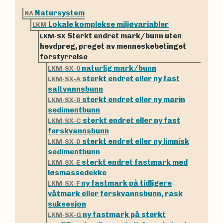
Natursystem
NA
Lokale komplekse miljøvariabler
LKM
Sterkt endret mark/bunn uten
LKM-SX
hevdpreg, preget av menneskebetinget
forstyrrelse
naturlig mark/bunn
LKM-SX-0
sterkt endret eller ny fast
LKM-SX-A
saltvannsbunn
sterkt endret eller ny marin
LKM-SX-B
sedimentbunn
sterkt endret eller ny fast
LKM-SX-C
ferskvannsbunn
sterkt endret eller ny limnisk
LKM-SX-D
sedimentbunn
sterkt endret fastmark med
LKM-SX-E
løsmassedekke
ny fastmark på tidligere
LKM-SX-F
våtmark eller ferskvannsbunn, rask
suksesjon
ny fastmark på sterkt
LKM-SX-G