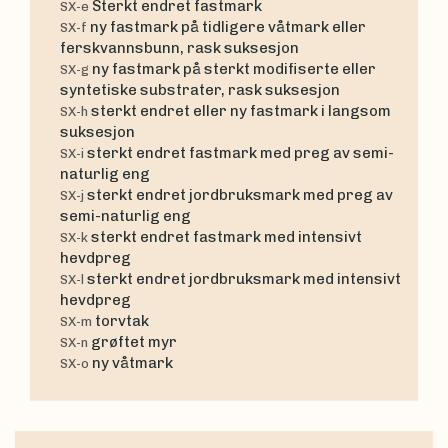
Sterkt endret fastmark
SX-e
ny fastmark på tidligere våtmark eller
SX-f
ferskvannsbunn, rask suksesjon
ny fastmark på sterkt modifiserte eller
SX-g
syntetiske substrater, rask suksesjon
sterkt endret eller ny fastmark i langsom
SX-h
suksesjon
sterkt endret fastmark med preg av semi-
SX-i
naturlig eng
sterkt endret jordbruksmark med preg av
SX-j
semi-naturlig eng
sterkt endret fastmark med intensivt
SX-k
hevdpreg
sterkt endret jordbruksmark med intensivt
SX-l
hevdpreg
torvtak
SX-m
grøftet myr
SX-n
ny våtmark
SX-o