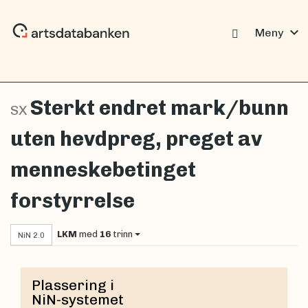
expand_more
Meny
Sterkt endret mark/bunn
SX
uten hevdpreg, preget av
menneskebetinget
forstyrrelse
LKM
med
16
trinn
NiN 2.0
Plassering i
NiN-systemet