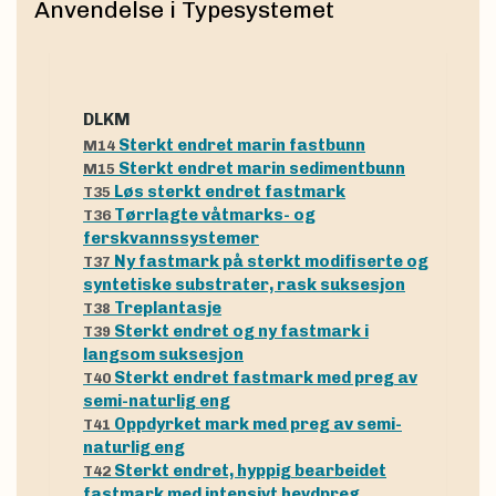
Anvendelse i Typesystemet
dLKM
Sterkt endret marin fastbunn
M14
Sterkt endret marin sedimentbunn
M15
Løs sterkt endret fastmark
T35
Tørrlagte våtmarks- og
T36
ferskvannssystemer
Ny fastmark på sterkt modifiserte og
T37
syntetiske substrater, rask suksesjon
Treplantasje
T38
Sterkt endret og ny fastmark i
T39
langsom suksesjon
Sterkt endret fastmark med preg av
T40
semi-naturlig eng
Oppdyrket mark med preg av semi-
T41
naturlig eng
Sterkt endret, hyppig bearbeidet
T42
fastmark med intensivt hevdpreg