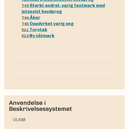
Sterkt endret, varig fastmark med
T43
intensivt hevdpreg
Åker
T44
Oppdyrket varig eng
T45
Torvtak
V11
Ny våtmark
V13
Anvendelse i
Beskrivelsessystemet
uLKM