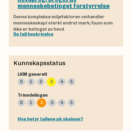
menneskebetinget forstyrrelse
Denne komplekse miljøfaktoren omhandler
menneskeskapt sterkt endret mark/bunn som
ikke er betinget av hevd.
Se full beskrivelse
Kunnskapsstatus
LKM generelt
0
1
2
3
4
5
Trinndelingen
0
1
2
3
4
5
Hva betyr tallene på skalaen?