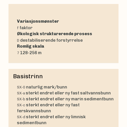
Variasjonsmønster
faktor
f
Økologisk strukturerende prosess
destabiliserende forstyrrelse
D
Romlig skala
128-256 m
7
Basistrinn
naturlig mark/bunn
SX-0
sterkt endret eller ny fast saltvannsbunn
SX-a
sterkt endret eller ny marin sedimentbunn
SX-b
sterkt endret eller ny fast
SX-c
ferskvannsbunn
sterkt endret eller ny limnisk
SX-d
sedimentbunn